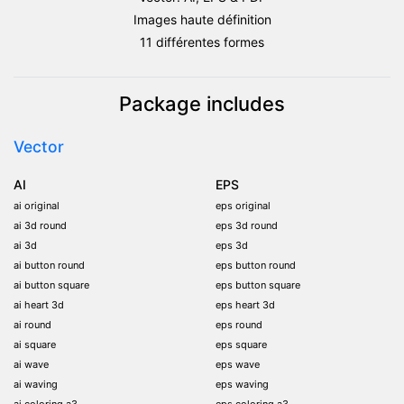
drapeau
Images haute définition
Kirghizistan
11 différentes formes
Package includes
Vector
AI
EPS
ai original
eps original
ai 3d round
eps 3d round
ai 3d
eps 3d
ai button round
eps button round
ai button square
eps button square
ai heart 3d
eps heart 3d
ai round
eps round
ai square
eps square
ai wave
eps wave
ai waving
eps waving
ai coloring a3
eps coloring a3