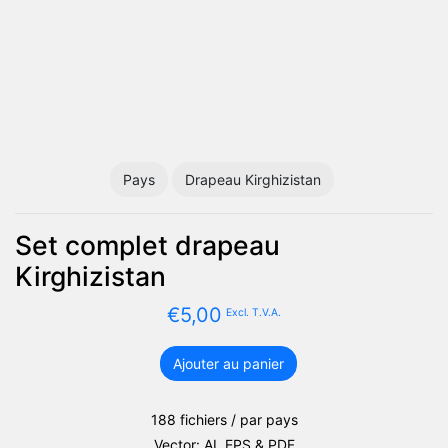
Pays
Drapeau Kirghizistan
Set complet drapeau
Kirghizistan
€
5,00
Excl. T.V.A.
Ajouter au panier
quantité
de
Set
188 fichiers / par pays
complet
Vector: AI, EPS & PDF