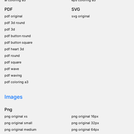
PDF
SVG
pdf original
svg original
pdf 3d round
pdf 3d
pdf button round
pdf button square
pdf heart 3d
pdf round
pdf square
pdf wave
pdf waving
pdf coloring a3
Images
Png
png original xs
png original 16px
png original small
png original 32px
png original medium
png original 64px