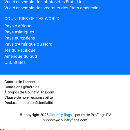
Vue d’ensemble des photos des États-Unis
Vue d’ensemble des vecteurs des États américains
COUNTRIES OF THE WORLD
Pays d’Afrique
Pays asiatiques
Pays européens
Pays d’Amérique du Nord
îles du Pacifique
Amérique du Sud
U.S. States
Contrat de licence
Conditions générales
À propos de Countryflags.com
Clause de non-responsabilité
Déclaration de confidentialité
© copyright 2026
Country flags
- partie de ProFlags BV
support@countryflags.com