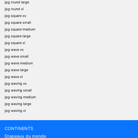
jpg round large
jpg round xl
jpg square xs
jpg square small
jpg square medium
jpg square large
jpg square xl
jpg wave xs
jpg wave small
jpg wave medium
jpg wave large
jpg wave xl
jpg waving xs
jpg waving small
jpg waving medium
jpg waving large
jpg waving xl
CONTINENTS
Drapeaux du monde