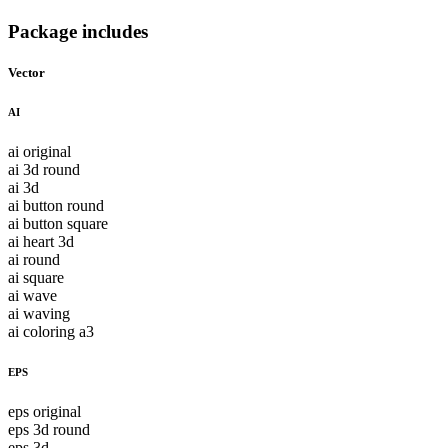
Package includes
Vector
AI
ai original
ai 3d round
ai 3d
ai button round
ai button square
ai heart 3d
ai round
ai square
ai wave
ai waving
ai coloring a3
EPS
eps original
eps 3d round
eps 3d