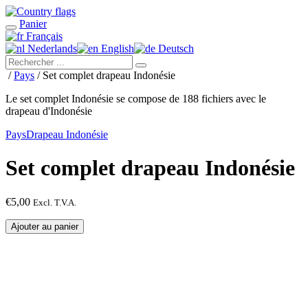
Panier
Français
Nederlands
English
Deutsch
/
Pays
/ Set complet drapeau Indonésie
Le set complet Indonésie se compose de 188 fichiers avec le
drapeau d'Indonésie
Pays
Drapeau Indonésie
Set complet drapeau Indonésie
€
5,00
Excl. T.V.A.
quantité
Ajouter au panier
de
Set
complet
drapeau
Indonésie