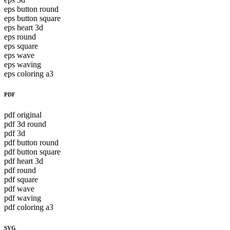
eps button round
eps button square
eps heart 3d
eps round
eps square
eps wave
eps waving
eps coloring a3
PDF
pdf original
pdf 3d round
pdf 3d
pdf button round
pdf button square
pdf heart 3d
pdf round
pdf square
pdf wave
pdf waving
pdf coloring a3
SVG