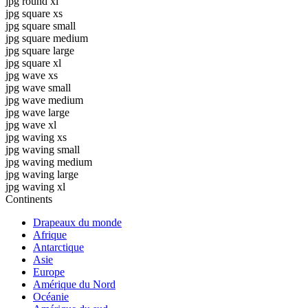
jpg round xl
jpg square xs
jpg square small
jpg square medium
jpg square large
jpg square xl
jpg wave xs
jpg wave small
jpg wave medium
jpg wave large
jpg wave xl
jpg waving xs
jpg waving small
jpg waving medium
jpg waving large
jpg waving xl
Continents
Drapeaux du monde
Afrique
Antarctique
Asie
Europe
Amérique du Nord
Océanie