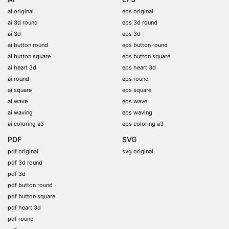
ai original
eps original
ai 3d round
eps 3d round
ai 3d
eps 3d
ai button round
eps button round
ai button square
eps button square
ai heart 3d
eps heart 3d
ai round
eps round
ai square
eps square
ai wave
eps wave
ai waving
eps waving
ai coloring a3
eps coloring a3
PDF
SVG
pdf original
svg original
pdf 3d round
pdf 3d
pdf button round
pdf button square
pdf heart 3d
pdf round