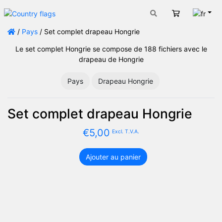
Fran
Panier
/
Pays
/ Set complet drapeau Hongrie
Le set complet Hongrie se compose de 188 fichiers avec le
drapeau de Hongrie
Pays
Drapeau Hongrie
Set complet drapeau Hongrie
€
5,00
Excl. T.V.A.
Ajouter au panier
quantité
de
Set
complet
drapeau
Hongrie