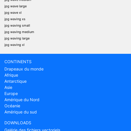
jpg wave large
jpg wave xl
jpg waving xs
jpg waving small
jpg waving medium
jpg waving large
jpg waving xl
CONTINENTS
Drapeaux du monde
Afrique
Antarctique
Asie
Europe
Amérique du Nord
Océanie
Amérique du sud
DOWNLOADS
Galérie des fichiers vectoriels