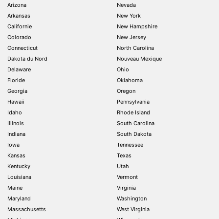
Arizona
Nevada
Arkansas
New York
Californie
New Hampshire
Colorado
New Jersey
Connecticut
North Carolina
Dakota du Nord
Nouveau Mexique
Delaware
Ohio
Floride
Oklahoma
Georgia
Oregon
Hawaii
Pennsylvania
Idaho
Rhode Island
Illinois
South Carolina
Indiana
South Dakota
Iowa
Tennessee
Kansas
Texas
Kentucky
Utah
Louisiana
Vermont
Maine
Virginia
Maryland
Washington
Massachusetts
West Virginia