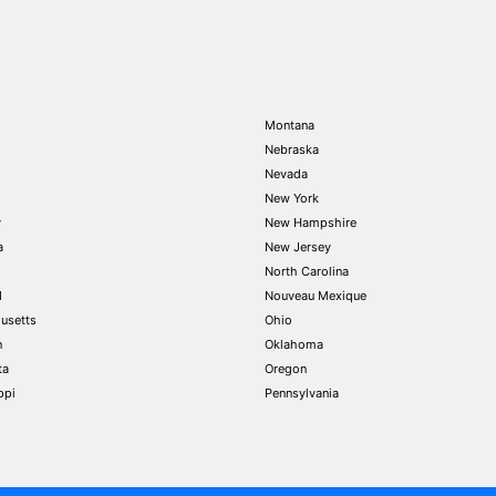
Montana
Nebraska
Nevada
New York
y
New Hampshire
a
New Jersey
North Carolina
d
Nouveau Mexique
usetts
Ohio
n
Oklahoma
ta
Oregon
ppi
Pennsylvania