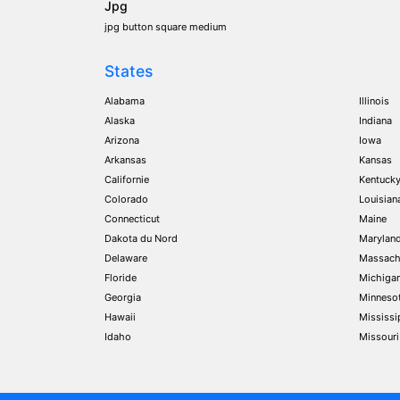
Jpg
jpg button square medium
States
Alabama
Illinois
Alaska
Indiana
Arizona
Iowa
Arkansas
Kansas
Californie
Kentuck
Colorado
Louisian
Connecticut
Maine
Dakota du Nord
Marylan
Delaware
Massach
Floride
Michiga
Georgia
Minneso
Hawaii
Mississi
Idaho
Missouri