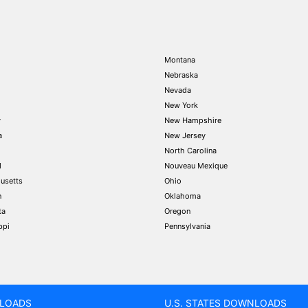
Montana
Nebraska
Nevada
New York
y
New Hampshire
a
New Jersey
North Carolina
d
Nouveau Mexique
usetts
Ohio
n
Oklahoma
ta
Oregon
ppi
Pennsylvania
LOADS
U.S. STATES DOWNLOADS