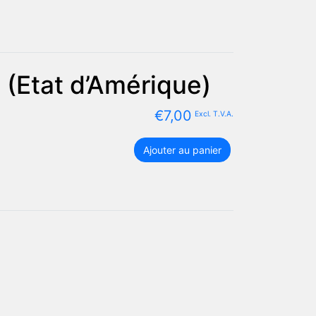
(Etat d’Amérique)
€
7,00
Excl. T.V.A.
quantité
Ajouter au panier
de
Set
complet
drapeau
Button
Square
JPG
Large
(Etat
d'Amérique)