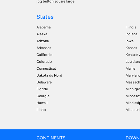
jpg button square large
States
Alabama
Illinois
Alaska
Indiana
Arizona
Iowa
Arkansas
Kansas
Californie
Kentuck
Colorado
Louisian
Connecticut
Maine
Dakota du Nord
Marylan
Delaware
Massach
Floride
Michiga
Georgia
Minneso
Hawaii
Mississi
Idaho
Missouri
CONTINENTS
DOWN