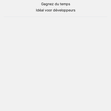
drapeau
Gagnez du temps
Button
Idéal voor développeurs
Round
PNG
XL
(Etat
d'Amérique)