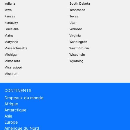
Indiana
South Dakota
Iowa
Tennessee
Kansas
Texas
Kentucky
Utah
Louisiana
Vermont
Maine
Virginia
Maryland
Washington
Massachusetts
West Virginia
Michigan
Wisconsin
Minnesota
Wyoming
Mississippi
Missouri
CONTINENTS
Drapeaux du monde
Afrique
Antarctique
Asie
Europe
Amérique du Nord