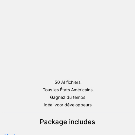
drapeau
Button
Round
AI
(Etat
d'Amérique)
50 AI fichiers
Tous les États Américains
Gagnez du temps
Idéal voor développeurs
Package includes