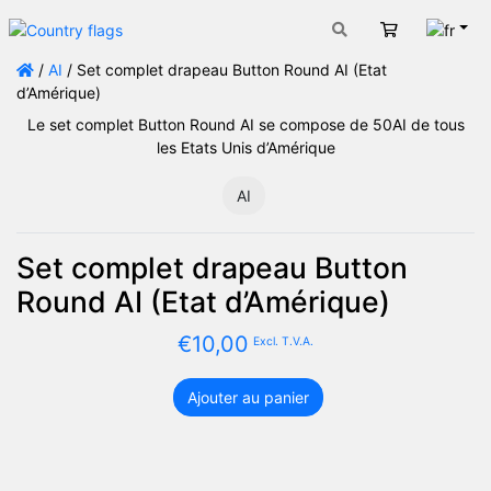
Fran
Panier
/
AI
/ Set complet drapeau Button Round AI (Etat
d’Amérique)
Le set complet Button Round AI se compose de 50AI de tous
les Etats Unis d’Amérique
AI
Set complet drapeau Button
Round AI (Etat d’Amérique)
€
10,00
Excl. T.V.A.
Ajouter au panier
quantité
de
Set
complet