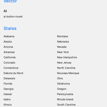
Vector
AI
ai button round
States
Alabama
Montana
Alaska
Nebraska
Arizona
Nevada
Arkansas
New York
Californie
New Hampshire
Colorado
New Jersey
Connecticut
North Carolina
Dakota du Nord
Nouveau Mexique
Delaware
Ohio
Floride
Oklahoma
Georgia
Oregon
Hawaii
Pennsylvania
Idaho
Rhode Island
Illinois
South Carolina