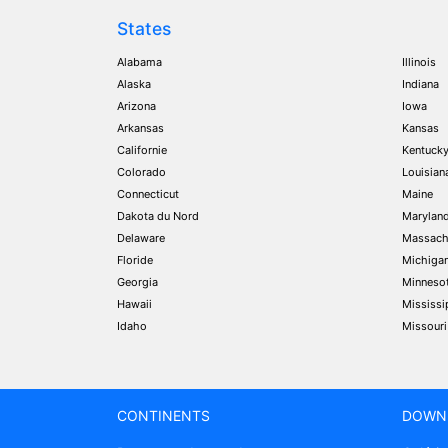
States
Alabama
Illinois
Alaska
Indiana
Arizona
Iowa
Arkansas
Kansas
Californie
Kentuck
Colorado
Louisian
Connecticut
Maine
Dakota du Nord
Marylan
Delaware
Massach
Floride
Michiga
Georgia
Minneso
Hawaii
Mississi
Idaho
Missouri
CONTINENTS
DOWN