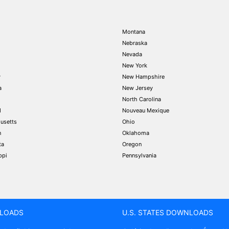
Montana
Nebraska
Nevada
New York
y
New Hampshire
a
New Jersey
North Carolina
d
Nouveau Mexique
usetts
Ohio
n
Oklahoma
ta
Oregon
ppi
Pennsylvania
LOADS
U.S. STATES DOWNLOADS