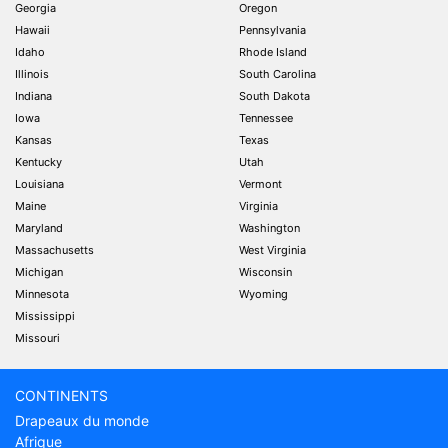
Georgia
Oregon
Hawaii
Pennsylvania
Idaho
Rhode Island
Illinois
South Carolina
Indiana
South Dakota
Iowa
Tennessee
Kansas
Texas
Kentucky
Utah
Louisiana
Vermont
Maine
Virginia
Maryland
Washington
Massachusetts
West Virginia
Michigan
Wisconsin
Minnesota
Wyoming
Mississippi
Missouri
CONTINENTS
Drapeaux du monde
Afrique