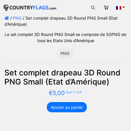
Panier
Fran
/
PNG
/ Set complet drapeau 3D Round PNG Small (Etat
d’Amérique)
Le set complet 3D Round PNG Small se compose de 50PNG de
tous les Etats Unis d’Amérique
PNG
Set complet drapeau 3D Round
PNG Small (Etat d’Amérique)
€
5,00
Excl. T.V.A.
Ajouter au panier
quantité
de
Set
complet