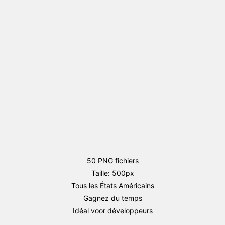
drapeau
3D
Round
PNG
Small
(Etat
d'Amérique)
50 PNG fichiers
Taille: 500px
Tous les États Américains
Gagnez du temps
Idéal voor développeurs