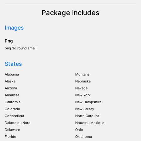
Package includes
Images
Png
png 3d round small
States
Alabama
Montana
Alaska
Nebraska
Arizona
Nevada
Arkansas
New York
Californie
New Hampshire
Colorado
New Jersey
Connecticut
North Carolina
Dakota du Nord
Nouveau Mexique
Delaware
Ohio
Floride
Oklahoma