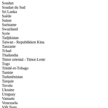
Soudan
Soudan du Sud
Sri Lanka
Suède
Suisse
Suriname
Swaziland
Syrie
Tadjikistan
Taiwan - Republikken Kina
Tanzanie
Tchad
Thailandia
Timor oriental - Timor-Leste
Togo
Trinité-et-Tobago
Tunisie
Turkménistan
Turquie
Tuvalu
Ukraine
Uruguay
Vanuatu
Venezuela
Viêt Nam