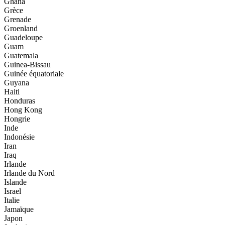
Ghana
Grèce
Grenade
Groenland
Guadeloupe
Guam
Guatemala
Guinea-Bissau
Guinée équatoriale
Guyana
Haiti
Honduras
Hong Kong
Hongrie
Inde
Indonésie
Iran
Iraq
Irlande
Irlande du Nord
Islande
Israel
Italie
Jamaïque
Japon