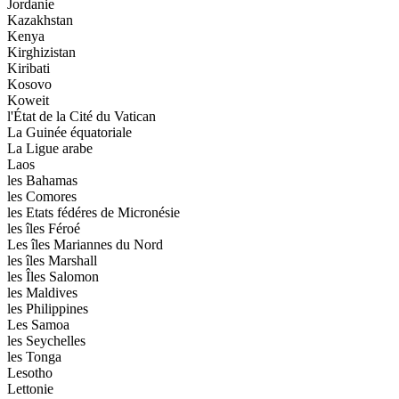
Jordanie
Kazakhstan
Kenya
Kirghizistan
Kiribati
Kosovo
Koweit
l'État de la Cité du Vatican
La Guinée équatoriale
La Ligue arabe
Laos
les Bahamas
les Comores
les Etats fédéres de Micronésie
les îles Féroé
Les îles Mariannes du Nord
les îles Marshall
les Îles Salomon
les Maldives
les Philippines
Les Samoa
les Seychelles
les Tonga
Lesotho
Lettonie