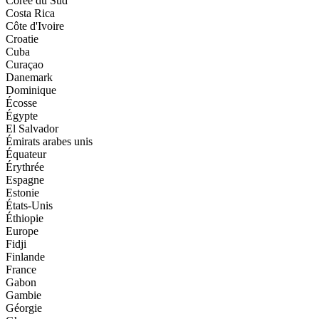
Corée du Sud
Costa Rica
Côte d'Ivoire
Croatie
Cuba
Curaçao
Danemark
Dominique
Écosse
Égypte
El Salvador
Émirats arabes unis
Équateur
Érythrée
Espagne
Estonie
États-Unis
Éthiopie
Europe
Fidji
Finlande
France
Gabon
Gambie
Géorgie