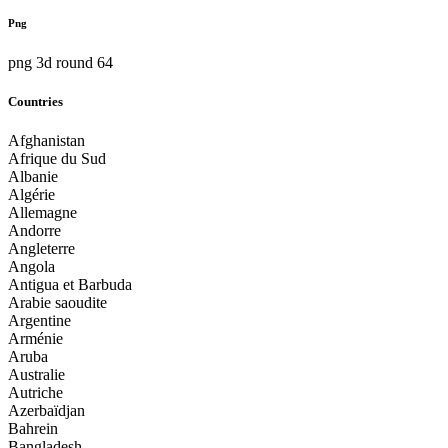
Png
png 3d round 64
Countries
Afghanistan
Afrique du Sud
Albanie
Algérie
Allemagne
Andorre
Angleterre
Angola
Antigua et Barbuda
Arabie saoudite
Argentine
Arménie
Aruba
Australie
Autriche
Azerbaïdjan
Bahrein
Bangladesh