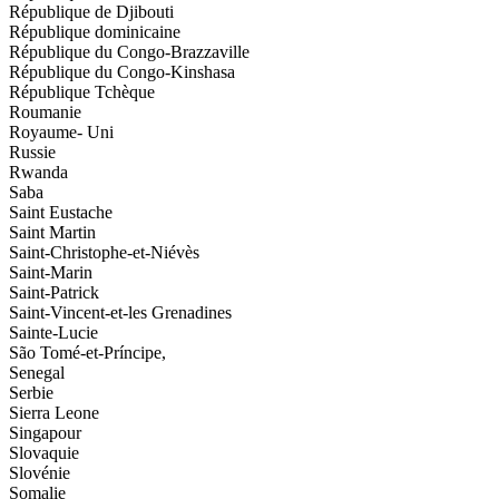
République de Djibouti
République dominicaine
République du Congo-Brazzaville
République du Congo-Kinshasa
République Tchèque
Roumanie
Royaume- Uni
Russie
Rwanda
Saba
Saint Eustache
Saint Martin
Saint-Christophe-et-Niévès
Saint-Marin
Saint-Patrick
Saint-Vincent-et-les Grenadines
Sainte-Lucie
São Tomé-et-Príncipe,
Senegal
Serbie
Sierra Leone
Singapour
Slovaquie
Slovénie
Somalie