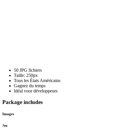
3D
Round
JPG
XS
(Etat
d'Amérique)
50 JPG fichiers
Taille: 250px
Tous les États Américains
Gagnez du temps
Idéal voor développeurs
Package includes
Images
Jpg