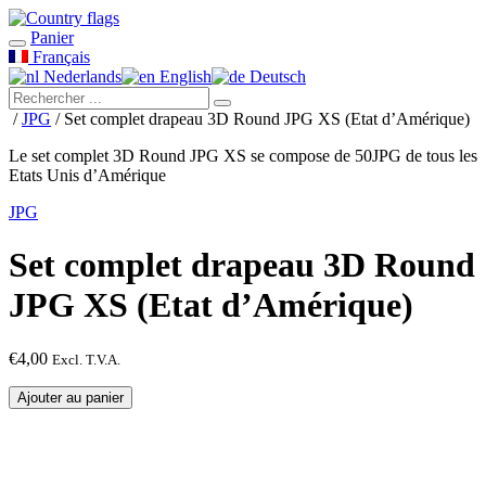
Panier
Français
Nederlands
English
Deutsch
/
JPG
/ Set complet drapeau 3D Round JPG XS (Etat d’Amérique)
Le set complet 3D Round JPG XS se compose de 50JPG de tous les
Etats Unis d’Amérique
JPG
Set complet drapeau 3D Round
JPG XS (Etat d’Amérique)
€
4,00
Excl. T.V.A.
quantité
Ajouter au panier
de
Set
complet
drapeau