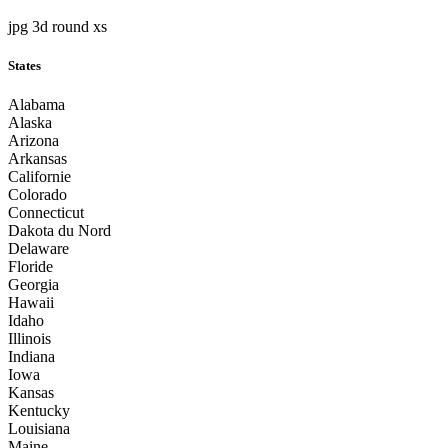
jpg 3d round xs
States
Alabama
Alaska
Arizona
Arkansas
Californie
Colorado
Connecticut
Dakota du Nord
Delaware
Floride
Georgia
Hawaii
Idaho
Illinois
Indiana
Iowa
Kansas
Kentucky
Louisiana
Maine