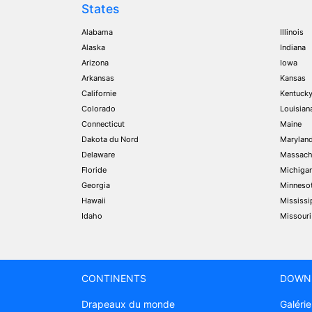
States
Alabama
Illinois
Alaska
Indiana
Arizona
Iowa
Arkansas
Kansas
Californie
Kentuck
Colorado
Louisian
Connecticut
Maine
Dakota du Nord
Marylan
Delaware
Massach
Floride
Michiga
Georgia
Minneso
Hawaii
Mississi
Idaho
Missouri
CONTINENTS
DOWN
Drapeaux du monde
Galérie