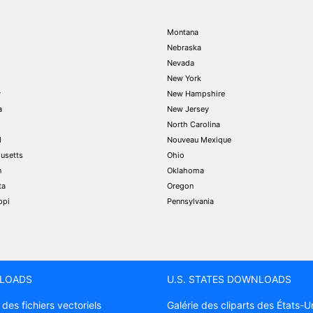
Montana
Nebraska
Nevada
New York
y
New Hampshire
a
New Jersey
North Carolina
d
Nouveau Mexique
usetts
Ohio
n
Oklahoma
ta
Oregon
ppi
Pennsylvania
LOADS
U.S. STATES DOWNLOADS
 des fichiers vectoriels
Galérie des cliparts des États-U