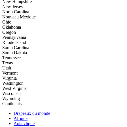
New Hampshire
New Jersey
North Carolina
Nouveau Mexique
Ohio
Oklahoma
Oregon
Pennsylvania
Rhode Island
South Carolina
South Dakota
Tennessee
Texas
Utah
Vermont
Virginia
Washington
West Virginia
Wisconsin
Wyoming
Continents
Drapeaux du monde
Afrique
Antarctique