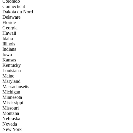
Colorado
Connecticut
Dakota du Nord
Delaware
Floride
Georgia
Hawaii
Idaho
Illinois
Indiana
Iowa
Kansas
Kentucky
Louisiana
Maine
Maryland
Massachusetts
Michigan
Minnesota
Mississippi
Missouri
Montana
Nebraska
Nevada
New York