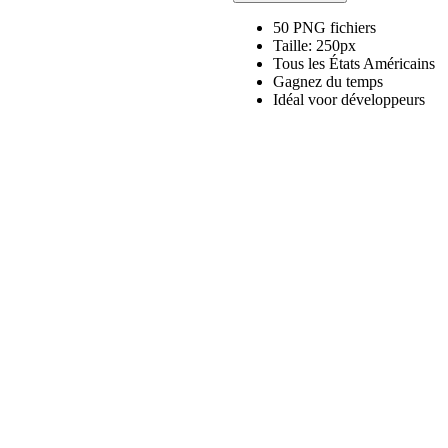
de
Set
50 PNG fichiers
complet
Taille: 250px
drapeau
Tous les États Américains
3D
Gagnez du temps
PNG
Idéal voor développeurs
XS
(Etat
d'Amérique)