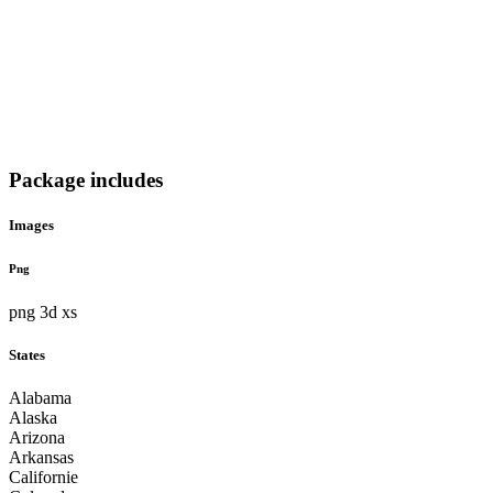
Package includes
Images
Png
png 3d xs
States
Alabama
Alaska
Arizona
Arkansas
Californie