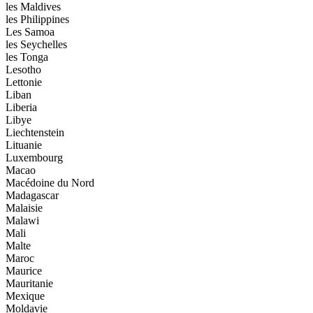
les Maldives
les Philippines
Les Samoa
les Seychelles
les Tonga
Lesotho
Lettonie
Liban
Liberia
Libye
Liechtenstein
Lituanie
Luxembourg
Macao
Macédoine du Nord
Madagascar
Malaisie
Malawi
Mali
Malte
Maroc
Maurice
Mauritanie
Mexique
Moldavie