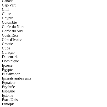
Canada
Cap-Vert
Chili
Chine
Chypre
Colombie
Corée du Nord
Corée du Sud
Costa Rica
Côte d'Ivoire
Croatie
Cuba
Curaçao
Danemark
Dominique
Écosse
Égypte
El Salvador
Émirats arabes unis
Équateur
Érythrée
Espagne
Estonie
États-Unis
Éthiopie