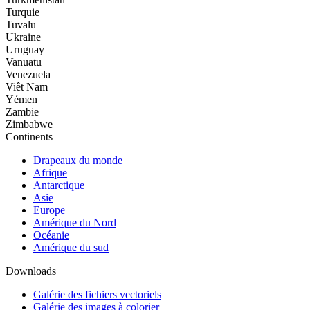
Turquie
Tuvalu
Ukraine
Uruguay
Vanuatu
Venezuela
Viêt Nam
Yémen
Zambie
Zimbabwe
Continents
Drapeaux du monde
Afrique
Antarctique
Asie
Europe
Amérique du Nord
Océanie
Amérique du sud
Downloads
Galérie des fichiers vectoriels
Galérie des images à colorier