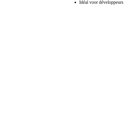
3D
Idéal voor développeurs
AI