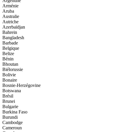
Argentine
Arménie
Aruba
Australie
Autriche
Azerbaïdjan
Bahrein
Bangladesh
Barbade
Belgique
Belize
Bénin
Bhoutan
Biélorussie
Bolivie
Bonaire
Bosnie-Herzégovine
Botswana
Brésil
Brunei
Bulgarie
Burkina Faso
Burundi
Cambodge
Cameroun