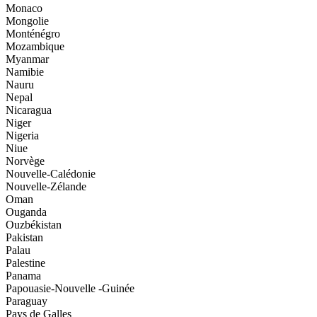
Monaco
Mongolie
Monténégro
Mozambique
Myanmar
Namibie
Nauru
Nepal
Nicaragua
Niger
Nigeria
Niue
Norvège
Nouvelle-Calédonie
Nouvelle-Zélande
Oman
Ouganda
Ouzbékistan
Pakistan
Palau
Palestine
Panama
Papouasie-Nouvelle -Guinée
Paraguay
Pays de Galles