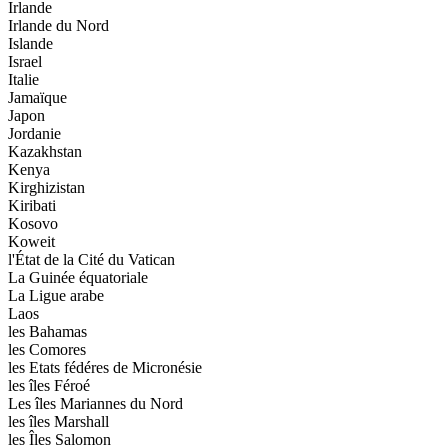
Irlande
Irlande du Nord
Islande
Israel
Italie
Jamaïque
Japon
Jordanie
Kazakhstan
Kenya
Kirghizistan
Kiribati
Kosovo
Koweit
l'État de la Cité du Vatican
La Guinée équatoriale
La Ligue arabe
Laos
les Bahamas
les Comores
les Etats fédéres de Micronésie
les îles Féroé
Les îles Mariannes du Nord
les îles Marshall
les Îles Salomon