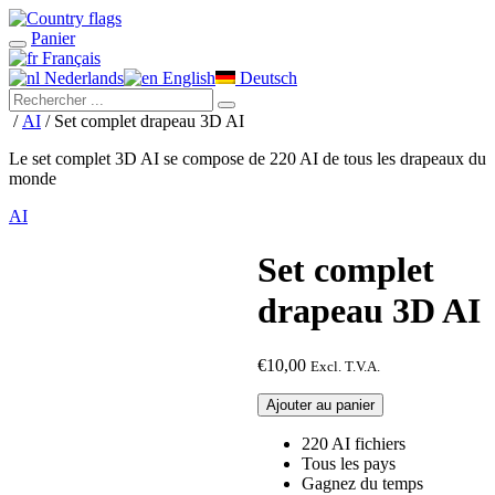
Panier
Français
Nederlands
English
Deutsch
/
AI
/ Set complet drapeau 3D AI
Le set complet 3D AI se compose de 220 AI de tous les drapeaux du
monde
AI
Set complet
drapeau 3D AI
€
10,00
Excl. T.V.A.
quantité
Ajouter au panier
de
Set
220 AI fichiers
complet
Tous les pays
drapeau
Gagnez du temps