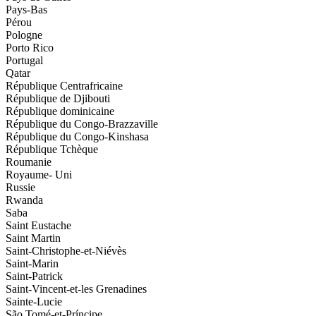
Pays-Bas
Pérou
Pologne
Porto Rico
Portugal
Qatar
République Centrafricaine
République de Djibouti
République dominicaine
République du Congo-Brazzaville
République du Congo-Kinshasa
République Tchèque
Roumanie
Royaume- Uni
Russie
Rwanda
Saba
Saint Eustache
Saint Martin
Saint-Christophe-et-Niévès
Saint-Marin
Saint-Patrick
Saint-Vincent-et-les Grenadines
Sainte-Lucie
São Tomé-et-Príncipe,