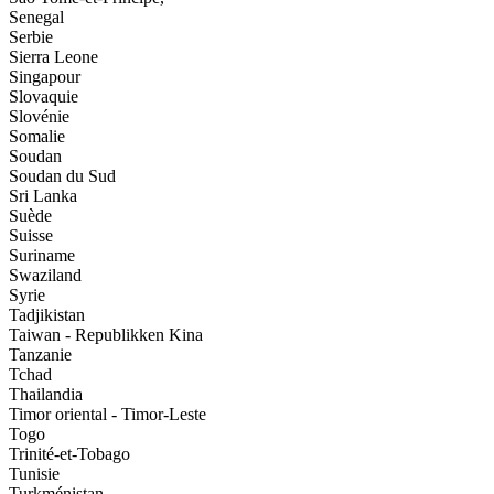
Senegal
Serbie
Sierra Leone
Singapour
Slovaquie
Slovénie
Somalie
Soudan
Soudan du Sud
Sri Lanka
Suède
Suisse
Suriname
Swaziland
Syrie
Tadjikistan
Taiwan - Republikken Kina
Tanzanie
Tchad
Thailandia
Timor oriental - Timor-Leste
Togo
Trinité-et-Tobago
Tunisie
Turkménistan