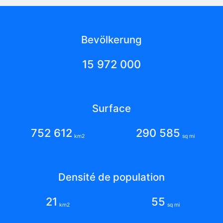
Bevölkerung
15 972 000
Surface
752 612
290 585
km2
sq mi
Densité de population
21
55
km2
sq mi