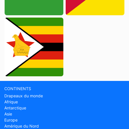
CONTINENTS
Drapeaux du monde
Afrique
Antarctique
Asie
Europe
Amérique du Nord