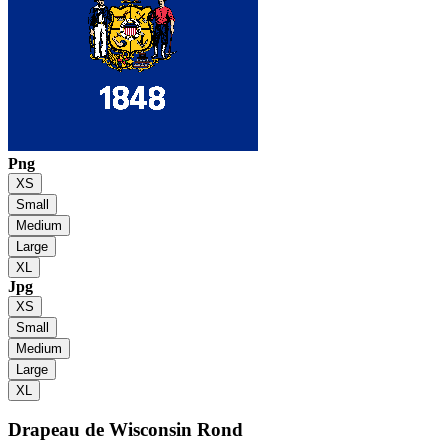
Png
XS
Small
Medium
Large
XL
Jpg
XS
Small
Medium
Large
XL
Drapeau de Wisconsin
Rond