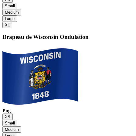
Small
Medium
Large
XL
Drapeau de Wisconsin
Ondulation
Png
XS
Small
Medium
Large