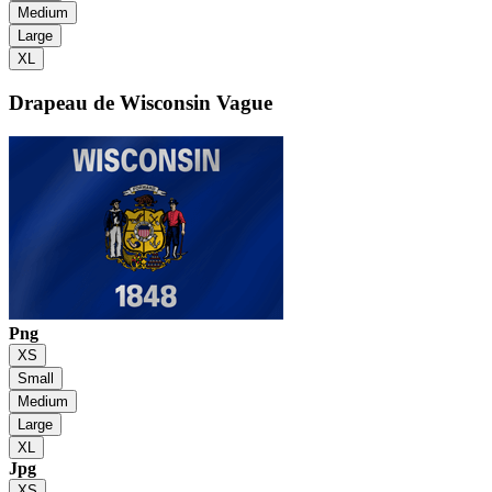
Medium
Large
XL
Drapeau de Wisconsin
Vague
Png
XS
Small
Medium
Large
XL
Jpg
XS