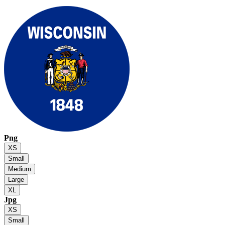
Png
XS
Small
Medium
Large
XL
Jpg
XS
Small