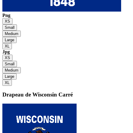
Png
XS
Small
Medium
Large
XL
Jpg
XS
Small
Medium
Large
XL
Drapeau de Wisconsin
Carré