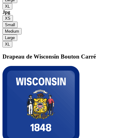
XL
Jpg
XS
Small
Medium
Large
XL
Drapeau de Wisconsin
Bouton Carré