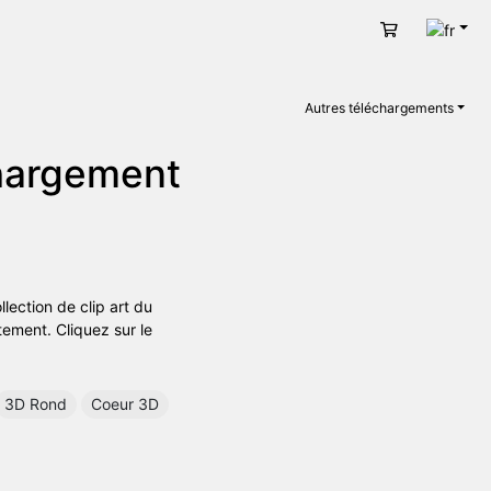
Fran
Panier
Autres téléchargements
chargement
lection de clip art du
tement. Cliquez sur le
3D Rond
Coeur 3D