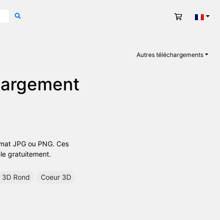
Panier
Fran
Autres téléchargements
hargement
ormat JPG ou PNG. Ces
-le gratuitement.
3D Rond
Coeur 3D