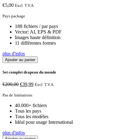
€
5,00
Excl. T.V.A.
Pays package
188 fichiers / par pays
Vector: AI, EPS & PDF
Images haute définition
11 différentes formes
plus d'infos
Ajouter au panier
Set complet drapeau du monde
Le
Le
€
200,00
€
39,99
Excl. T.V.A.
prix
prix
initial
actuel
Pas de limitations
était :
est :
40.000+ fichiers
€200,00.
€39,99.
Tous les pays
Tous les modèles
Idéal pour usage International
plus d'infos
Ajouter au panier