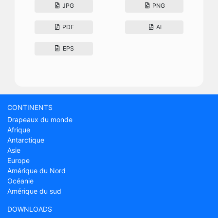
JPG
PNG
PDF
AI
EPS
CONTINENTS
Drapeaux du monde
Afrique
Antarctique
Asie
Europe
Amérique du Nord
Océanie
Amérique du sud
DOWNLOADS