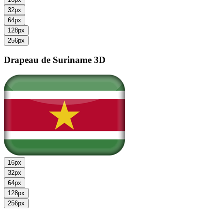
32px
64px
128px
256px
Drapeau de Suriname
3D
16px
32px
64px
128px
256px