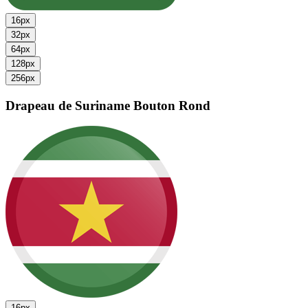
16px
32px
64px
128px
256px
Drapeau de Suriname
Bouton Rond
16px