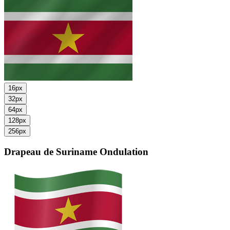
16px
32px
64px
128px
256px
Drapeau de Suriname
Ondulation