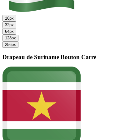
16px
32px
64px
128px
256px
Drapeau de Suriname
Bouton Carré