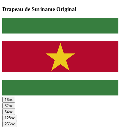
Drapeau de Suriname
Original
16px
32px
64px
128px
256px