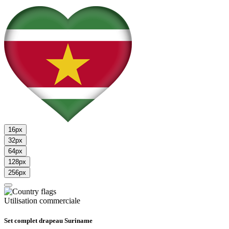
16px
32px
64px
128px
256px
Utilisation commerciale
Set complet drapeau Suriname