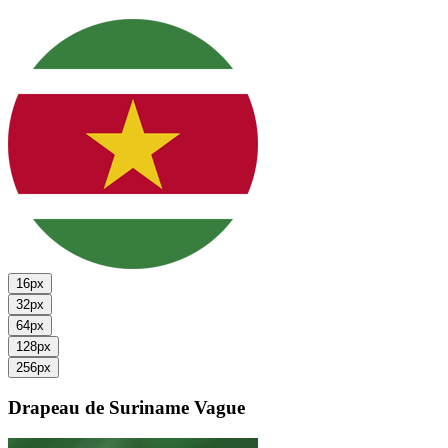
16px
32px
64px
128px
256px
Drapeau de Suriname
Vague