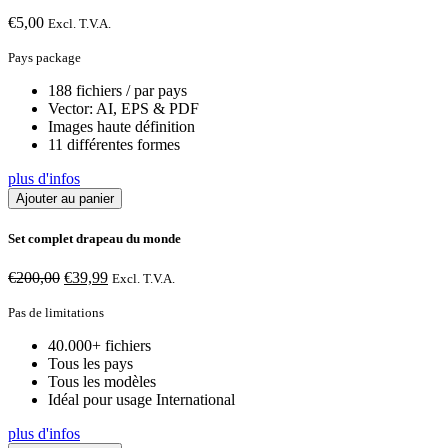
€
5,00
Excl. T.V.A.
Pays package
188 fichiers / par pays
Vector: AI, EPS & PDF
Images haute définition
11 différentes formes
plus d'infos
Ajouter au panier
Set complet drapeau du monde
€
200,00
Le
€
39,99
Le
Excl. T.V.A.
prix
prix
Pas de limitations
initial
actuel
était :
est :
40.000+ fichiers
€200,00.
€39,99.
Tous les pays
Tous les modèles
Idéal pour usage International
plus d'infos