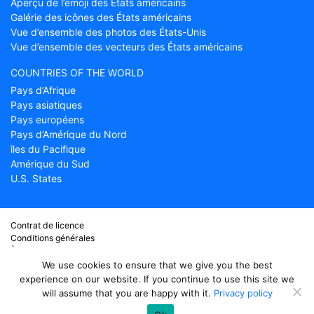
Aperçu de l’emoji des États américains
Galérie des icônes des États américains
Vue d’ensemble des photos des États-Unis
Vue d’ensemble des vecteurs des États américains
COUNTRIES OF THE WORLD
Pays d’Afrique
Pays asiatiques
Pays européens
Pays d’Amérique du Nord
îles du Pacifique
Amérique du Sud
U.S. States
Contrat de licence
Conditions générales
À propos de Countryflags.com
Clause de non-responsabilité
We use cookies to ensure that we give you the best
Déclaration de confidentialité
experience on our website. If you continue to use this site we
will assume that you are happy with it.
Privacy policy
© copyright 2026
Country flags
- partie de ProFlags BV