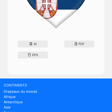
AI
PDF
EPS
CONTINENTS
Drapeaux du monde
Afrique
Antarctique
Asie