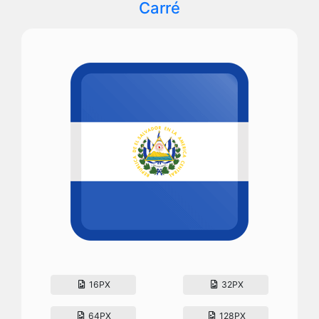
Carré
16PX
32PX
64PX
128PX