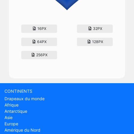
16PX
32PX
64PX
128PX
256PX
CONTINENTS
Drapeaux du monde
Afrique
Antarctique
Asie
Europe
Amérique du Nord