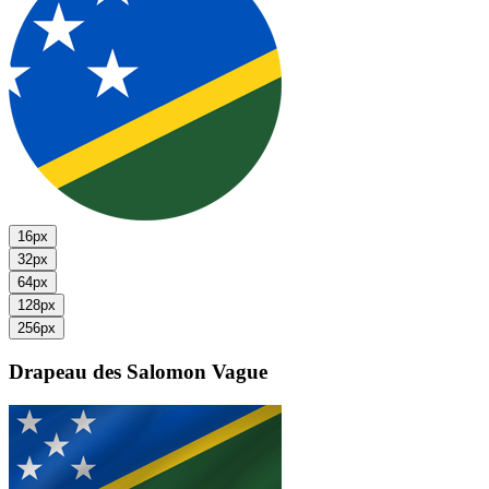
16px
32px
64px
128px
256px
Drapeau des Salomon
Vague