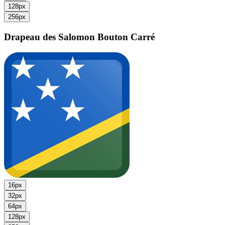
128px
256px
Drapeau des Salomon
Bouton Carré
16px
32px
64px
128px