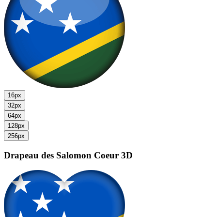
16px
32px
64px
128px
256px
Drapeau des Salomon
Coeur 3D