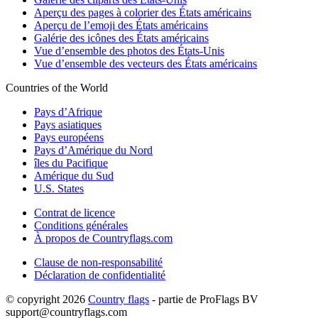
Aperçu des pages à colorier des États américains
Aperçu de l’emoji des États américains
Galérie des icônes des États américains
Vue d’ensemble des photos des États-Unis
Vue d’ensemble des vecteurs des États américains
Countries of the World
Pays d’Afrique
Pays asiatiques
Pays européens
Pays d’Amérique du Nord
îles du Pacifique
Amérique du Sud
U.S. States
Contrat de licence
Conditions générales
À propos de Countryflags.com
Clause de non-responsabilité
Déclaration de confidentialité
© copyright 2026
Country flags
- partie de ProFlags BV
support@countryflags.com