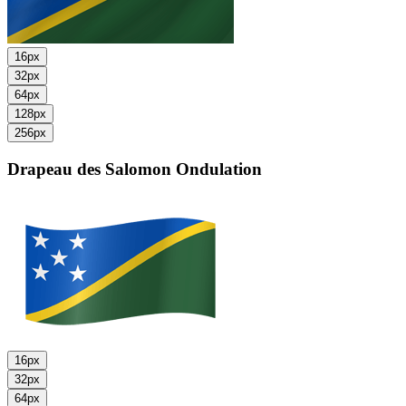
16px
32px
64px
128px
256px
Drapeau des Salomon
Ondulation
16px
32px
64px