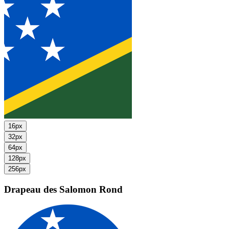
16px
32px
64px
128px
256px
Drapeau des Salomon
Rond