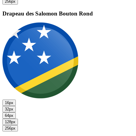
256px
Drapeau des Salomon
Bouton Rond
16px
32px
64px
128px
256px