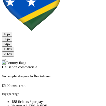
16px
32px
64px
128px
256px
Utilisation commerciale
Set complet drapeau les Îles Salomon
€
5,00
Excl. T.V.A.
Pays package
188 fichiers / par pays
Vector: AI, EPS & PDF