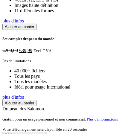
Images haute définition
11 différentes formes
plus d'infos
Ajouter au panier
Set complet drapeau du monde
Le
Le
€
200,00
€
39,99
Excl. T.V.A.
prix
prix
initial
actuel
Pas de limitations
était :
est :
40.000+ fichiers
€200,00.
€39,99.
Tous les pays
Tous les modèles
Idéal pour usage International
plus d'infos
Ajouter au panier
Drapeau des Salomon
Gratuit pour un usage personnel et non commercial.
Plus d'informations
Votre téléchargement sera disponible en
20
secondes