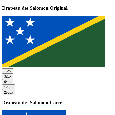
Drapeau des Salomon
Original
16px
32px
64px
128px
256px
Drapeau des Salomon
Carré