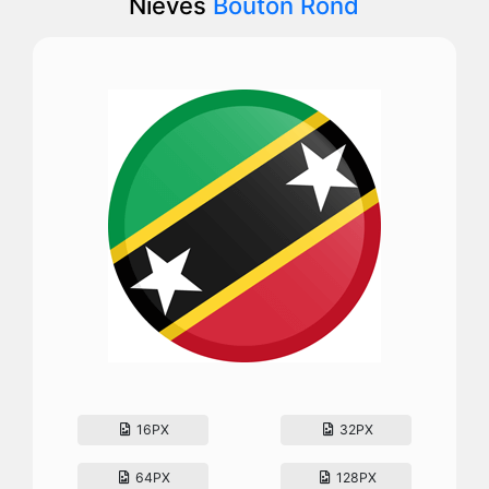
Niévès
Bouton Rond
16PX
32PX
64PX
128PX