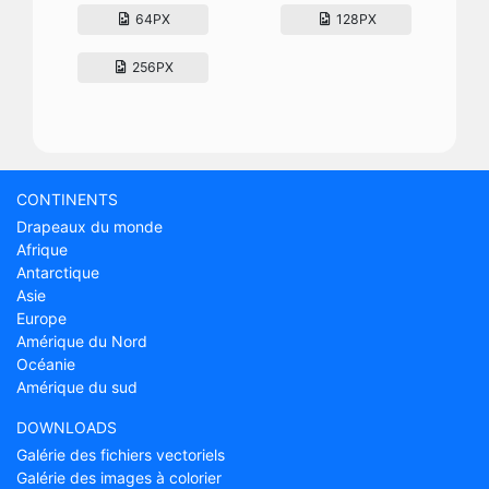
64PX
128PX
256PX
CONTINENTS
Drapeaux du monde
Afrique
Antarctique
Asie
Europe
Amérique du Nord
Océanie
Amérique du sud
DOWNLOADS
Galérie des fichiers vectoriels
Galérie des images à colorier