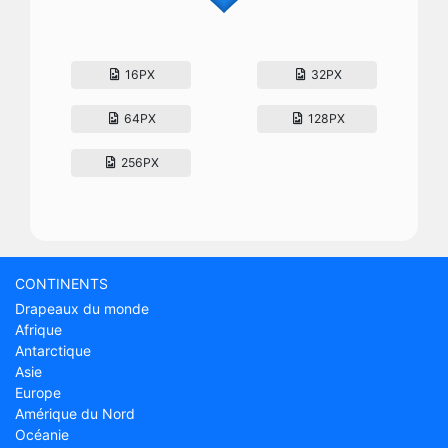
16PX
32PX
64PX
128PX
256PX
CONTINENTS
Drapeaux du monde
Afrique
Antarctique
Asie
Europe
Amérique du Nord
Océanie