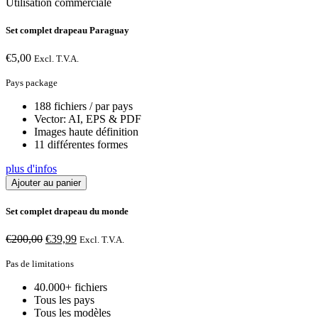
Utilisation commerciale
Set complet drapeau Paraguay
€
5,00
Excl. T.V.A.
Pays package
188 fichiers / par pays
Vector: AI, EPS & PDF
Images haute définition
11 différentes formes
plus d'infos
Ajouter au panier
Set complet drapeau du monde
Le
Le
€
200,00
€
39,99
Excl. T.V.A.
prix
prix
initial
actuel
Pas de limitations
était :
est :
40.000+ fichiers
€200,00.
€39,99.
Tous les pays
Tous les modèles