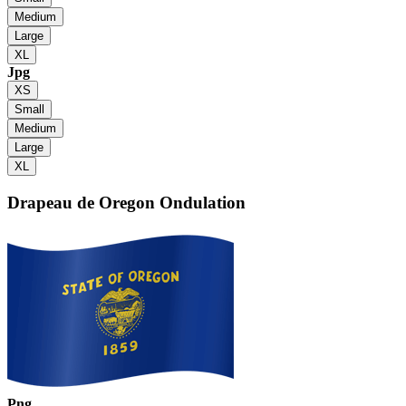
Medium
Large
XL
Jpg
XS
Small
Medium
Large
XL
Drapeau de Oregon
Ondulation
Png