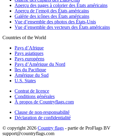
Aperçu des pages à colorier des États américains
Aperçu de l’emoji des États américains
Galérie des icônes des États américains
Vue d’ensemble des photos des États-Unis
Vue d’ensemble des vecteurs des États américains
Countries of the World
Pays d’Afrique
Pays asiatiques
Pays européens
Pays d’Amérique du Nord
îles du Pacifique
Amérique du Sud
U.S. States
Contrat de licence
Conditions générales
À propos de Countryflags.com
Clause de non-responsabilité
Déclaration de confidentialité
© copyright 2026
Country flags
- partie de ProFlags BV
support@countryflags.com