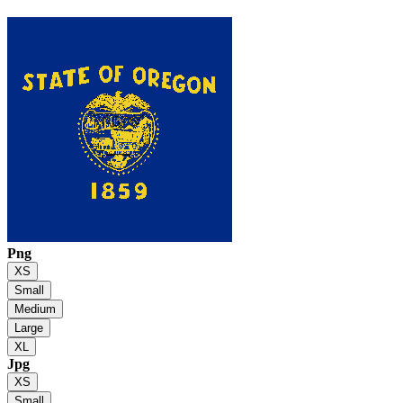
Png
XS
Small
Medium
Large
XL
Jpg
XS
Small