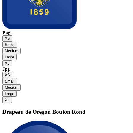
Png
XS
Small
Medium
Large
XL
Jpg
XS
Small
Medium
Large
XL
Drapeau de Oregon
Bouton Rond