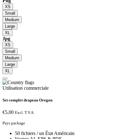
Png
XS
Small
Medium
Large
XL
Jpg
XS
Small
Medium
Large
XL
Utilisation commerciale
Set complet drapeau Oregon
€
5,00
Excl. T.V.A.
Pays package
50 fichiers / un État Américain
Vector: AI, EPS & PDF