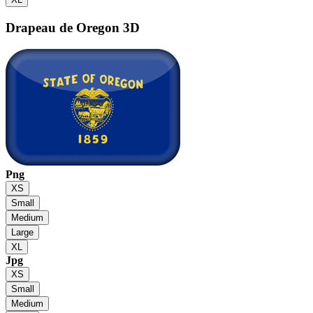
Drapeau de Oregon
3D
Png
XS
Small
Medium
Large
XL
Jpg
XS
Small
Medium