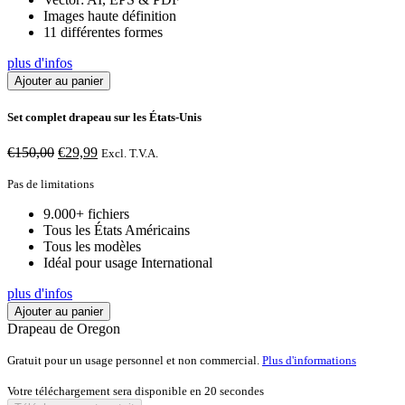
Images haute définition
11 différentes formes
plus d'infos
Ajouter au panier
Set complet drapeau sur les États-Unis
Le
Le
€
150,00
€
29,99
Excl. T.V.A.
prix
prix
initial
actuel
Pas de limitations
était :
est :
9.000+ fichiers
€150,00.
€29,99.
Tous les États Américains
Tous les modèles
Idéal pour usage International
plus d'infos
Ajouter au panier
Drapeau de Oregon
Gratuit pour un usage personnel et non commercial.
Plus d'informations
Votre téléchargement sera disponible en
20
secondes