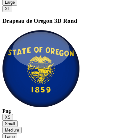
Large
XL
Drapeau de Oregon
3D Rond
Png
XS
Small
Medium
Large