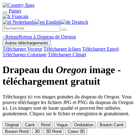
Panier
Français
Nederlands
English
Deutsch
‹
Retour
Retour à Drapeau de Oregon
Autres téléchargements
Télécharger Vecteur
Télécharger Icônes
Télécharger Emoji
Télécharger Coloriage
Télécharger Clipart
Drapeau du
Oregon
image -
téléchargement gratuit
Téléchargez ici vos images gratuites du drapeau du Oregon. Vous
pouvez télécharger les fichiers JPG et PNG du drapeau du Oregon
ici. Les images sont de haute qualité et peuvent être utilisées
gratuitement. Cliquez sur le fichier et enregistrez-le gratuitement.
Original
Carré
Rond
Vague
Ondulation
Bouton Carré
Bouton Rond
3D
3D Rond
Coeur 3D