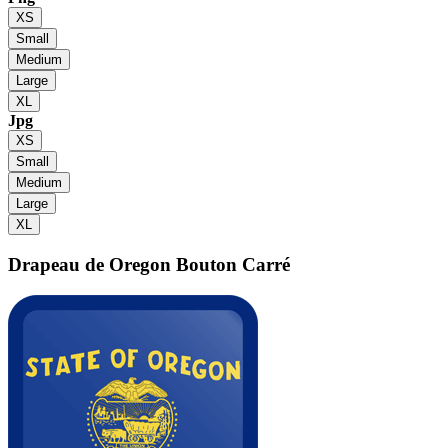
XS
Small
Medium
Large
XL
Jpg
XS
Small
Medium
Large
XL
Drapeau de Oregon
Bouton Carré