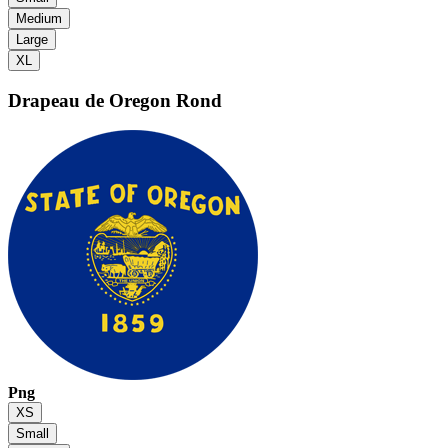
Medium
Large
XL
Drapeau de Oregon
Rond
Png
XS
Small