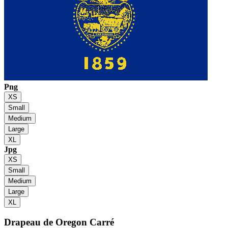
Png
XS
Small
Medium
Large
XL
Jpg
XS
Small
Medium
Large
XL
Drapeau de Oregon
Carré