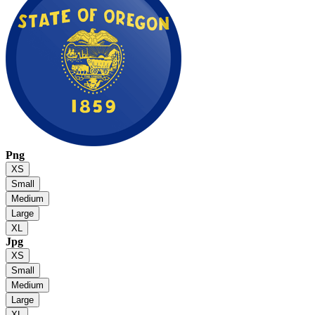
Png
XS
Small
Medium
Large
XL
Jpg
XS
Small
Medium
Large
XL