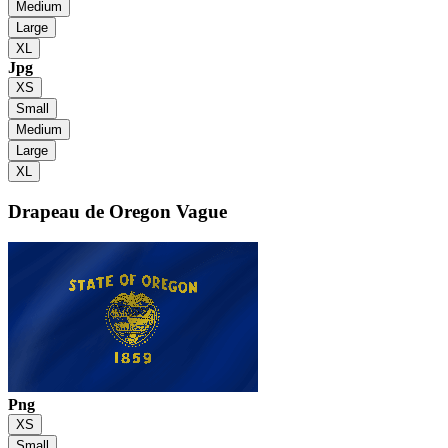
Medium
Large
XL
Jpg
XS
Small
Medium
Large
XL
Drapeau de Oregon
Vague
Png
XS
Small