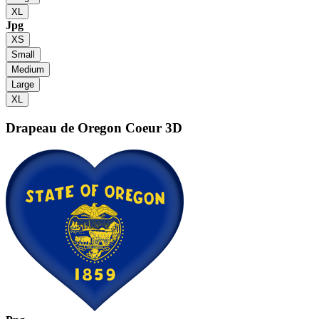
XL
Jpg
XS
Small
Medium
Large
XL
Drapeau de Oregon
Coeur 3D