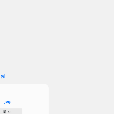
al
JPG
XS