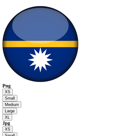
Png
XS
Small
Medium
Large
XL
Jpg
XS
Small