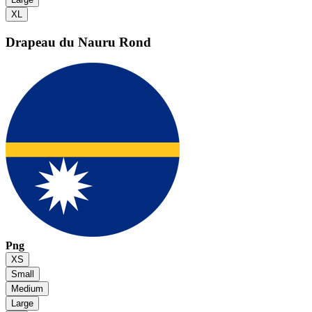
XL
Drapeau du Nauru
Rond
Png
XS
Small
Medium
Large