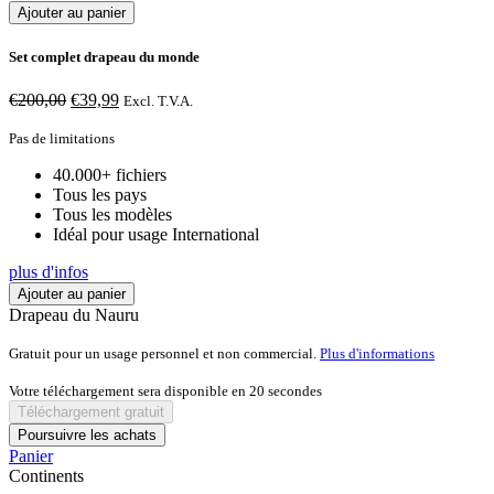
Ajouter au panier
Set complet drapeau du monde
Le
Le
€
200,00
€
39,99
Excl. T.V.A.
prix
prix
initial
actuel
Pas de limitations
était :
est :
40.000+ fichiers
€200,00.
€39,99.
Tous les pays
Tous les modèles
Idéal pour usage International
plus d'infos
Ajouter au panier
Drapeau du Nauru
Gratuit pour un usage personnel et non commercial.
Plus d'informations
Votre téléchargement sera disponible en
20
secondes
Téléchargement gratuit
Poursuivre les achats
Panier
Continents