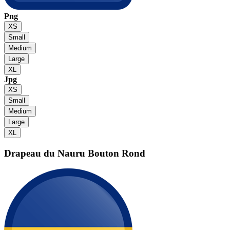
Png
XS
Small
Medium
Large
XL
Jpg
XS
Small
Medium
Large
XL
Drapeau du Nauru
Bouton Rond