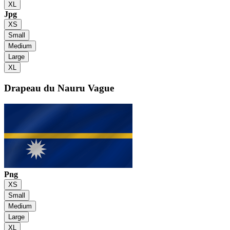
XL
Jpg
XS
Small
Medium
Large
XL
Drapeau du Nauru
Vague
Png
XS
Small
Medium
Large
XL