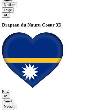
Medium
Large
XL
Drapeau du Nauru
Coeur 3D
Png
XS
Small
Medium