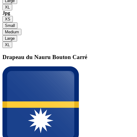
Large
XL
Jpg
XS
Small
Medium
Large
XL
Drapeau du Nauru
Bouton Carré