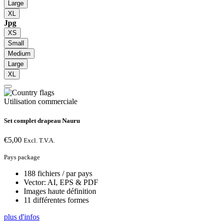
Large
XL
Jpg
XS
Small
Medium
Large
XL
Utilisation commerciale
Set complet drapeau Nauru
€
5,00
Excl. T.V.A.
Pays package
188 fichiers / par pays
Vector: AI, EPS & PDF
Images haute définition
11 différentes formes
plus d'infos