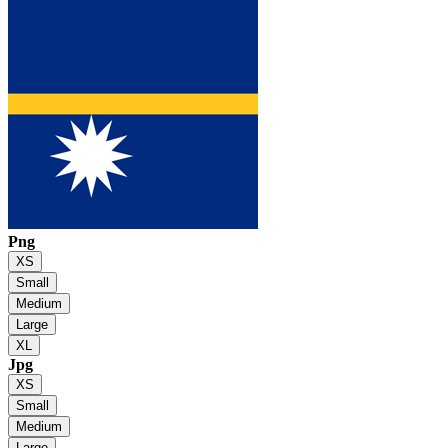
Png
XS
Small
Medium
Large
XL
Jpg
XS
Small
Medium
Large