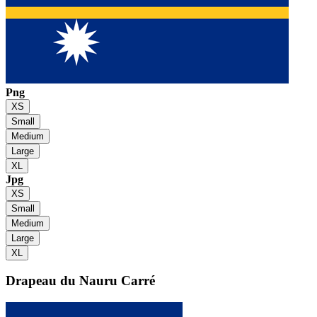
Png
XS
Small
Medium
Large
XL
Jpg
XS
Small
Medium
Large
XL
Drapeau du Nauru
Carré