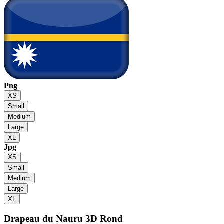
Png
XS
Small
Medium
Large
XL
Jpg
XS
Small
Medium
Large
XL
Drapeau du Nauru
3D Rond