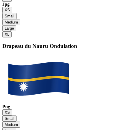
Jpg
XS
Small
Medium
Large
XL
Drapeau du Nauru
Ondulation
Png
XS
Small
Medium