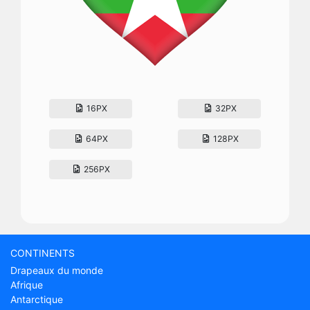
16PX
32PX
64PX
128PX
256PX
CONTINENTS
Drapeaux du monde
Afrique
Antarctique