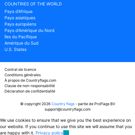
COUNTRIES OF THE WORLD
Pays d’Afrique
Pays asiatiques
Pays européens
Pays d’Amérique du Nord
îles du Pacifique
Amérique du Sud
U.S. States
Contrat de licence
Conditions générales
À propos de Countryflags.com
Clause de non-responsabilité
Déclaration de confidentialité
© copyright 2026
Country flags
- partie de ProFlags BV
support@countryflags.com
We use cookies to ensure that we give you the best experience on
our website. If you continue to use this site we will assume that you
are happy with it.
Privacy policy
Ok