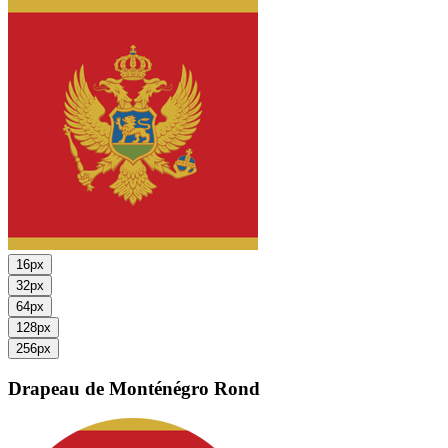
16px
32px
64px
128px
256px
Drapeau de Monténégro
Rond