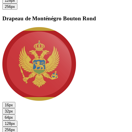
128px
256px
Drapeau de Monténégro
Bouton Rond
16px
32px
64px
128px
256px