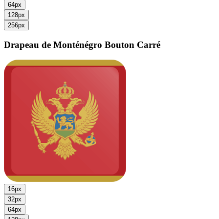
64px
128px
256px
Drapeau de Monténégro
Bouton Carré
16px
32px
64px