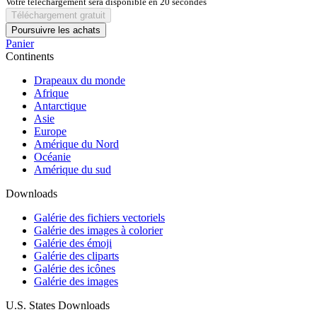
Votre téléchargement sera disponible en
20
secondes
Téléchargement gratuit
Poursuivre les achats
Panier
Continents
Drapeaux du monde
Afrique
Antarctique
Asie
Europe
Amérique du Nord
Océanie
Amérique du sud
Downloads
Galérie des fichiers vectoriels
Galérie des images à colorier
Galérie des émoji
Galérie des cliparts
Galérie des icônes
Galérie des images
U.S. States Downloads