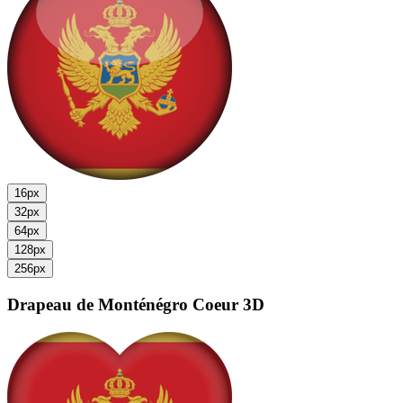
16px
32px
64px
128px
256px
Drapeau de Monténégro
Coeur 3D