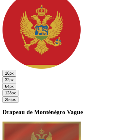
16px
32px
64px
128px
256px
Drapeau de Monténégro
Vague