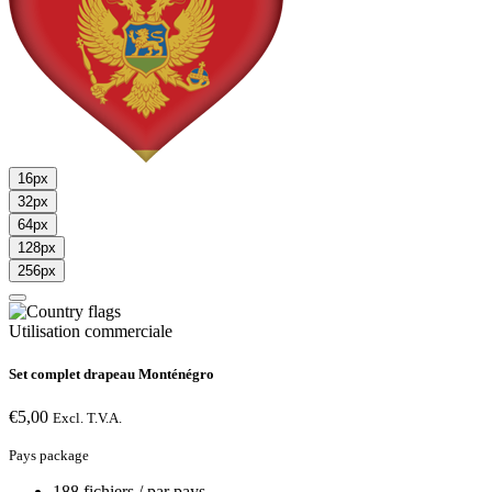
16px
32px
64px
128px
256px
Utilisation commerciale
Set complet drapeau Monténégro
€
5,00
Excl. T.V.A.
Pays package
188 fichiers / par pays