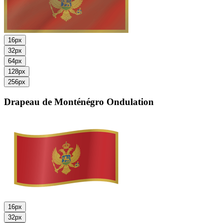
16px
32px
64px
128px
256px
Drapeau de Monténégro
Ondulation
16px
32px