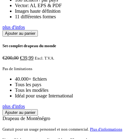
Vector: AI, EPS & PDF
Images haute définition
11 différentes formes
plus d'infos
Ajouter au panier
Set complet drapeau du monde
Le
Le
€
200,00
€
39,99
Excl. T.V.A.
prix
prix
initial
actuel
Pas de limitations
était :
est :
40.000+ fichiers
€200,00.
€39,99.
Tous les pays
Tous les modèles
Idéal pour usage International
plus d'infos
Ajouter au panier
Drapeau de Monténégro
Gratuit pour un usage personnel et non commercial.
Plus d'informations