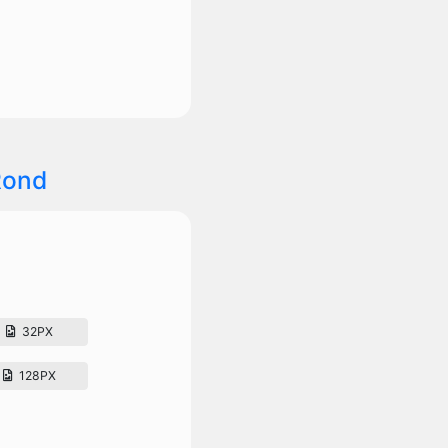
Rond
32PX
128PX