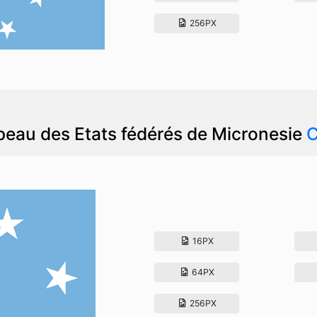
256PX
peau des Etats fédérés de Micronesie
C
16PX
64PX
256PX