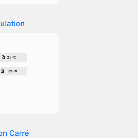
ulation
32PX
128PX
on Carré