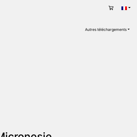
Panier
Fran
Autres téléchargements
Micronesie