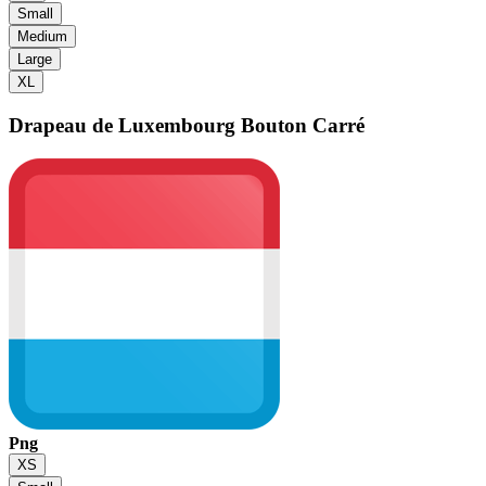
Small
Medium
Large
XL
Drapeau de Luxembourg
Bouton Carré
Png
XS