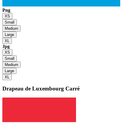
Png
XS
Small
Medium
Large
XL
Jpg
XS
Small
Medium
Large
XL
Drapeau de Luxembourg
Carré