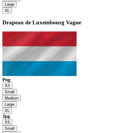
Large
XL
Drapeau de Luxembourg
Vague
Png
XS
Small
Medium
Large
XL
Jpg
XS
Small