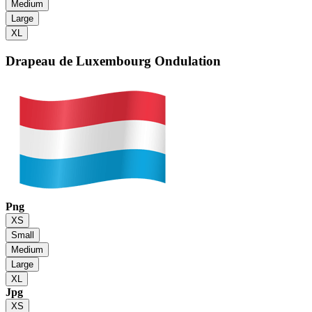
Medium
Large
XL
Drapeau de Luxembourg
Ondulation
Png
XS
Small
Medium
Large
XL
Jpg
XS