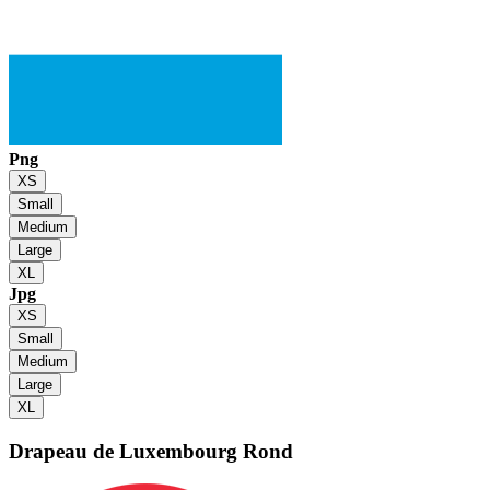
Png
XS
Small
Medium
Large
XL
Jpg
XS
Small
Medium
Large
XL
Drapeau de Luxembourg
Rond