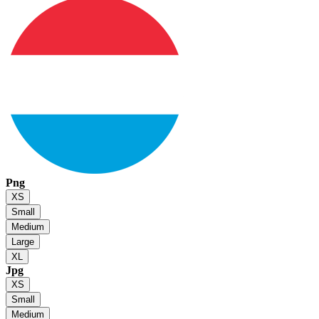
Png
XS
Small
Medium
Large
XL
Jpg
XS
Small
Medium