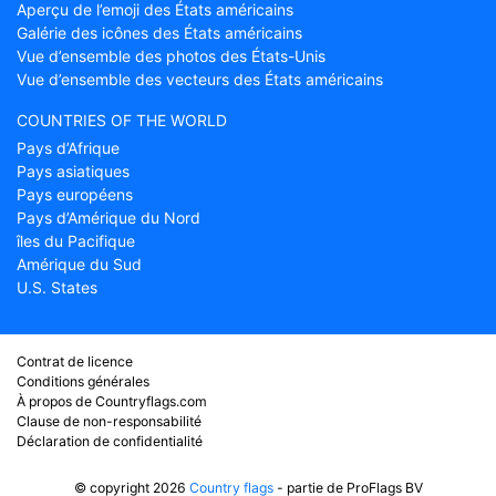
Aperçu de l’emoji des États américains
Galérie des icônes des États américains
Vue d’ensemble des photos des États-Unis
Vue d’ensemble des vecteurs des États américains
COUNTRIES OF THE WORLD
Pays d’Afrique
Pays asiatiques
Pays européens
Pays d’Amérique du Nord
îles du Pacifique
Amérique du Sud
U.S. States
Contrat de licence
Conditions générales
À propos de Countryflags.com
Clause de non-responsabilité
Déclaration de confidentialité
© copyright 2026
Country flags
- partie de ProFlags BV