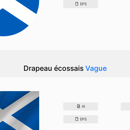
EPS
Drapeau écossais
Vague
AI
EPS