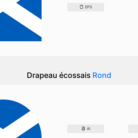
EPS
Drapeau écossais
Rond
AI