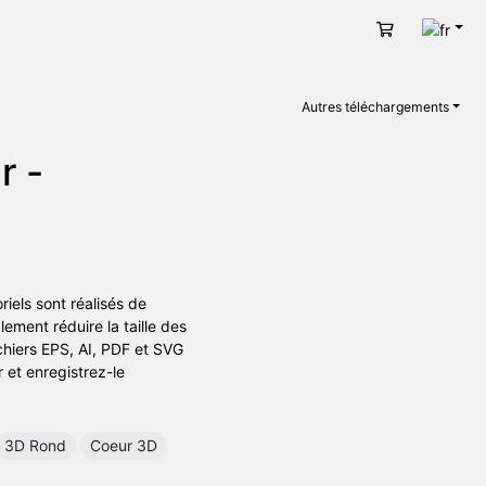
Fran
Panier
Autres téléchargements
r -
riels sont réalisés de
ement réduire la taille des
ichiers EPS, AI, PDF et SVG
r et enregistrez-le
3D Rond
Coeur 3D