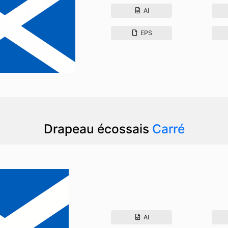
AI
EPS
Drapeau écossais
Carré
AI