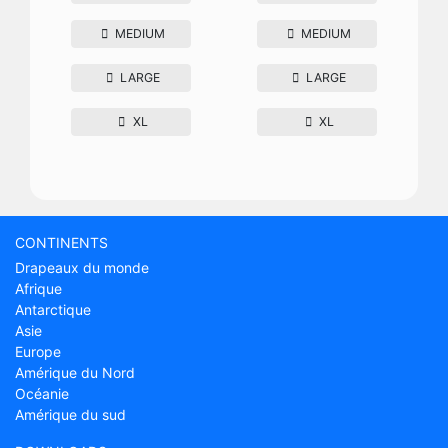
MEDIUM
MEDIUM
LARGE
LARGE
XL
XL
CONTINENTS
Drapeaux du monde
Afrique
Antarctique
Asie
Europe
Amérique du Nord
Océanie
Amérique du sud