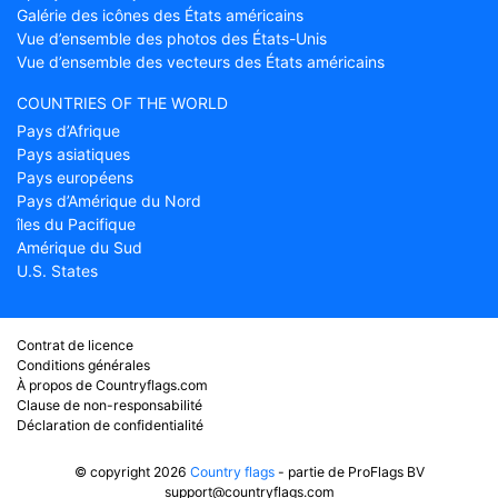
Galérie des icônes des États américains
Vue d’ensemble des photos des États-Unis
Vue d’ensemble des vecteurs des États américains
COUNTRIES OF THE WORLD
Pays d’Afrique
Pays asiatiques
Pays européens
Pays d’Amérique du Nord
îles du Pacifique
Amérique du Sud
U.S. States
Contrat de licence
Conditions générales
À propos de Countryflags.com
Clause de non-responsabilité
Déclaration de confidentialité
© copyright 2026
Country flags
- partie de ProFlags BV
support@countryflags.com