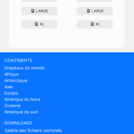
LARGE
LARGE
XL
XL
CONTINENTS
Drapeaux du monde
Afrique
Antarctique
Asie
Europe
Amérique du Nord
Océanie
Amérique du sud
DOWNLOADS
Galérie des fichiers vectoriels