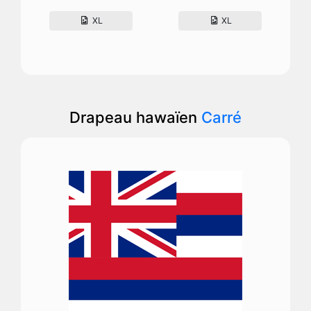
XL
XL
Drapeau hawaïen
Carré