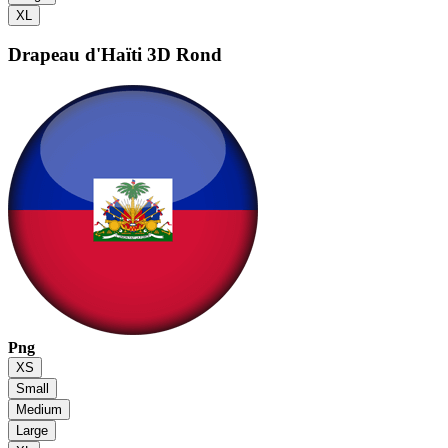
XL
Drapeau d'Haïti
3D Rond
Png
XS
Small
Medium
Large