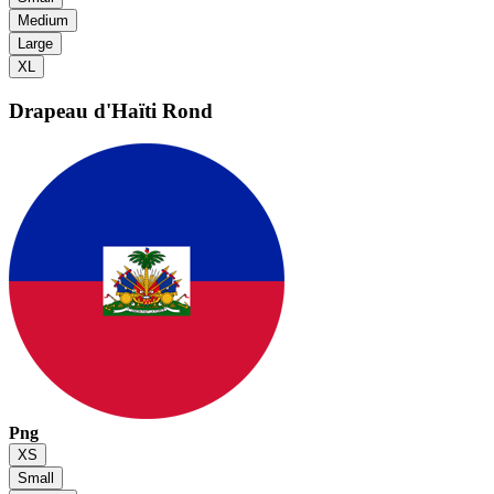
Medium
Large
XL
Drapeau d'Haïti
Rond
Png
XS
Small