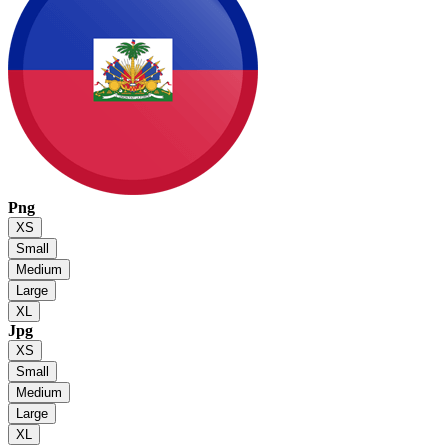
Png
XS
Small
Medium
Large
XL
Jpg
XS
Small
Medium
Large
XL