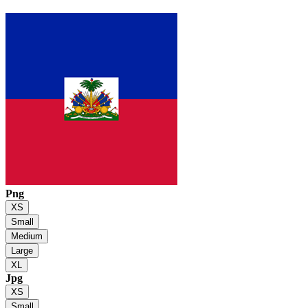
Png
XS
Small
Medium
Large
XL
Jpg
XS
Small