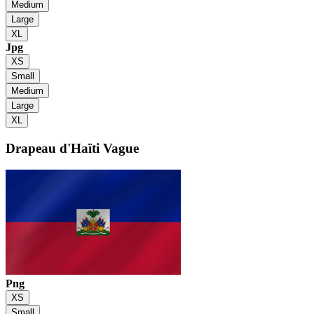
Medium
Large
XL
Jpg
XS
Small
Medium
Large
XL
Drapeau d'Haïti
Vague
Png
XS
Small