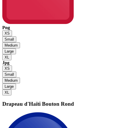
Png
XS
Small
Medium
Large
XL
Jpg
XS
Small
Medium
Large
XL
Drapeau d'Haïti
Bouton Rond