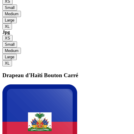
XS
Small
Medium
Large
XL
Jpg
XS
Small
Medium
Large
XL
Drapeau d'Haïti
Bouton Carré