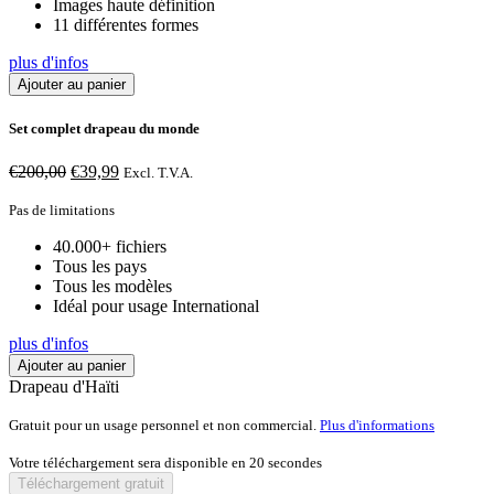
Images haute définition
11 différentes formes
plus d'infos
Ajouter au panier
Set complet drapeau du monde
Le
Le
€
200,00
€
39,99
Excl. T.V.A.
prix
prix
initial
actuel
Pas de limitations
était :
est :
40.000+ fichiers
€200,00.
€39,99.
Tous les pays
Tous les modèles
Idéal pour usage International
plus d'infos
Ajouter au panier
Drapeau d'Haïti
Gratuit pour un usage personnel et non commercial.
Plus d'informations
Votre téléchargement sera disponible en
20
secondes
Téléchargement gratuit