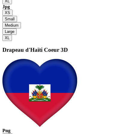
XL
Jpg
XS
Small
Medium
Large
XL
Drapeau d'Haïti
Coeur 3D
Png