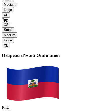
Medium
Large
XL
Jpg
XS
Small
Medium
Large
XL
Drapeau d'Haïti
Ondulation
Png