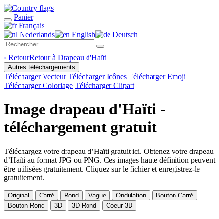
Panier
Français
Nederlands
English
Deutsch
‹
Retour
Retour à Drapeau d'Haïti
Autres téléchargements
Télécharger Vecteur
Télécharger Icônes
Télécharger Emoji
Télécharger Coloriage
Télécharger Clipart
Image drapeau d'Haïti -
téléchargement gratuit
Téléchargez votre drapeau d’Haïti gratuit ici. Obtenez votre drapeau
d’Haïti au format JPG ou PNG. Ces images haute définition peuvent
être utilisées gratuitement. Cliquez sur le fichier et enregistrez-le
gratuitement.
Original
Carré
Rond
Vague
Ondulation
Bouton Carré
Bouton Rond
3D
3D Rond
Coeur 3D