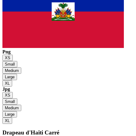
Png
XS
Small
Medium
Large
XL
Jpg
XS
Small
Medium
Large
XL
Drapeau d'Haïti
Carré