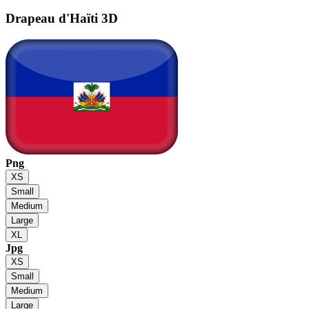
Drapeau d'Haïti
3D
Png
XS
Small
Medium
Large
XL
Jpg
XS
Small
Medium
Large