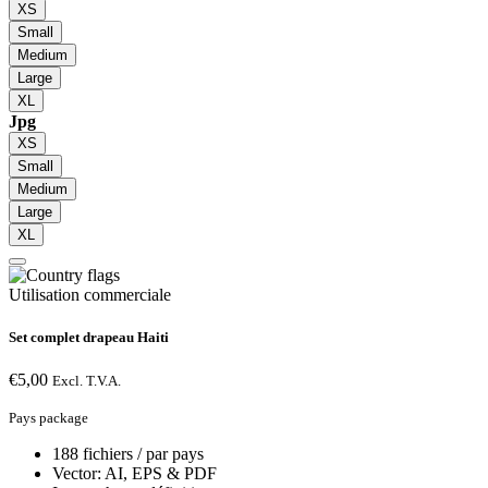
XS
Small
Medium
Large
XL
Jpg
XS
Small
Medium
Large
XL
Utilisation commerciale
Set complet drapeau Haiti
€
5,00
Excl. T.V.A.
Pays package
188 fichiers / par pays
Vector: AI, EPS & PDF