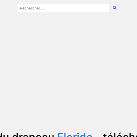
du drapeau
Floride
- téléc