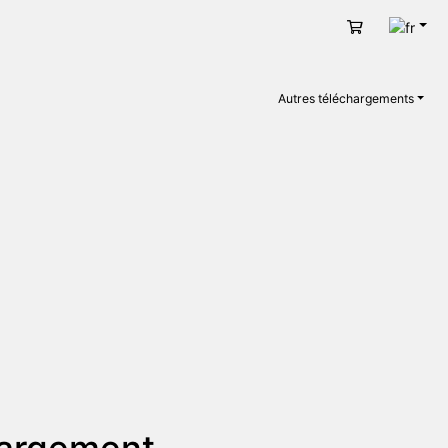
Fran
Panier
Autres téléchargements
hargement