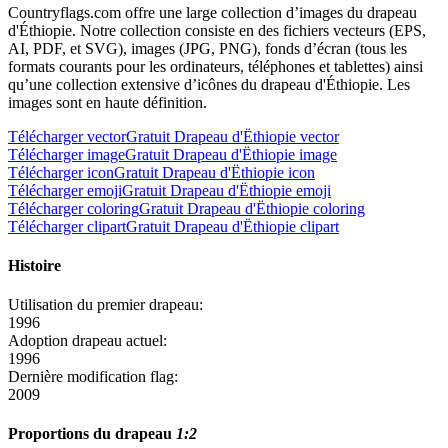
Countryflags.com offre une large collection d’images du drapeau
d'Éthiopie. Notre collection consiste en des fichiers vecteurs (EPS,
AI, PDF, et SVG), images (JPG, PNG), fonds d’écran (tous les
formats courants pour les ordinateurs, téléphones et tablettes) ainsi
qu’une collection extensive d’icônes du drapeau d'Éthiopie. Les
images sont en haute définition.
Télécharger vector
Gratuit Drapeau d'Ëthiopie vector
Télécharger image
Gratuit Drapeau d'Ëthiopie image
Télécharger icon
Gratuit Drapeau d'Ëthiopie icon
Télécharger emoji
Gratuit Drapeau d'Ëthiopie emoji
Télécharger coloring
Gratuit Drapeau d'Ëthiopie coloring
Télécharger clipart
Gratuit Drapeau d'Ëthiopie clipart
Histoire
Utilisation du premier drapeau:
1996
Adoption drapeau actuel:
1996
Dernière modification flag:
2009
Proportions du drapeau
1:2