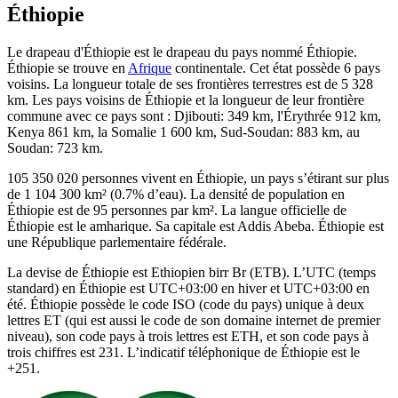
Éthiopie
Le drapeau d'Éthiopie est le drapeau du pays nommé Éthiopie.
Éthiopie se trouve en
Afrique
continentale. Cet état possède 6 pays
voisins. La longueur totale de ses frontières terrestres est de 5 328
km. Les pays voisins de Éthiopie et la longueur de leur frontière
commune avec ce pays sont : Djibouti: 349 km, l'Érythrée 912 km,
Kenya 861 km, la Somalie 1 600 km, Sud-Soudan: 883 km, au
Soudan: 723 km.
105 350 020 personnes vivent en Éthiopie, un pays s’étirant sur plus
de 1 104 300 km² (0.7% d’eau). La densité de population en
Éthiopie est de 95 personnes par km². La langue officielle de
Éthiopie est le amharique. Sa capitale est Addis Abeba. Éthiopie est
une République parlementaire fédérale.
La devise de Éthiopie est Ethiopien birr Br (ETB). L’UTC (temps
standard) en Éthiopie est UTC+03:00 en hiver et UTC+03:00 en
été. Éthiopie possède le code ISO (code du pays) unique à deux
lettres ET (qui est aussi le code de son domaine internet de premier
niveau), son code pays à trois lettres est ETH, et son code pays à
trois chiffres est 231. L’indicatif téléphonique de Éthiopie est le
+251.