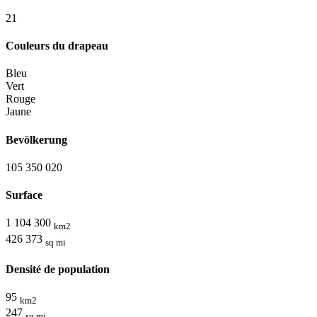
2
1
Couleurs du drapeau
Bleu
Vert
Rouge
Jaune
Bevölkerung
105 350 020
Surface
1 104 300
km2
426 373
sq mi
Densité de population
95
km2
247
sq mi