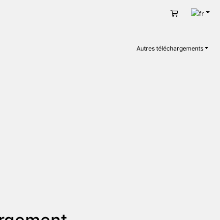
Fran
Panier
Autres téléchargements
argement