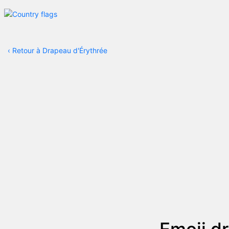
‹
Retour à Drapeau d'Érythrée
Emoji d