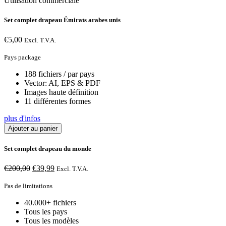
Utilisation commerciale
Set complet drapeau Émirats arabes unis
€
5,00
Excl. T.V.A.
Pays package
188 fichiers / par pays
Vector: AI, EPS & PDF
Images haute définition
11 différentes formes
plus d'infos
Ajouter au panier
Set complet drapeau du monde
Le
Le
€
200,00
€
39,99
Excl. T.V.A.
prix
prix
initial
actuel
Pas de limitations
était :
est :
40.000+ fichiers
€200,00.
€39,99.
Tous les pays
Tous les modèles