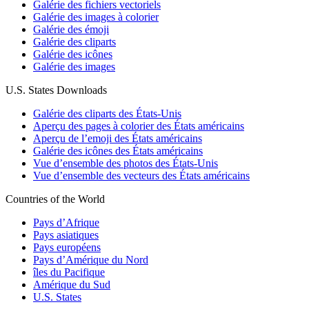
Galérie des fichiers vectoriels
Galérie des images à colorier
Galérie des émoji
Galérie des cliparts
Galérie des icônes
Galérie des images
U.S. States Downloads
Galérie des cliparts des États-Unis
Aperçu des pages à colorier des États américains
Aperçu de l’emoji des États américains
Galérie des icônes des États américains
Vue d’ensemble des photos des États-Unis
Vue d’ensemble des vecteurs des États américains
Countries of the World
Pays d’Afrique
Pays asiatiques
Pays européens
Pays d’Amérique du Nord
îles du Pacifique
Amérique du Sud
U.S. States