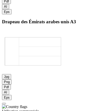
Pdf
AI
Eps
Drapeau des Émirats arabes unis
A3
Jpg
Png
Pdf
AI
Eps