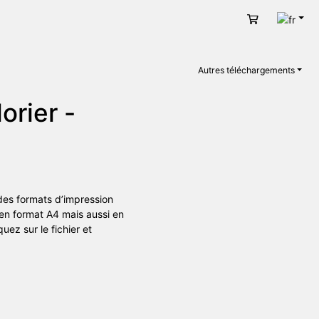
Fran
Panier
Autres téléchargements
orier -
 des formats d’impression
en format A4 mais aussi en
uez sur le fichier et