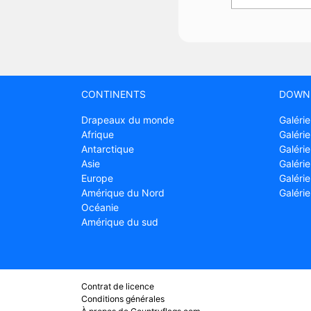
CONTINENTS
DOWN
Drapeaux du monde
Galérie
Afrique
Galérie
Antarctique
Galérie
Asie
Galérie
Europe
Galéri
Amérique du Nord
Galéri
Océanie
Amérique du sud
Contrat de licence
Conditions générales