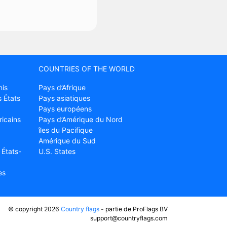
COUNTRIES OF THE WORLD
nis
Pays d’Afrique
 États
Pays asiatiques
Pays européens
ricains
Pays d’Amérique du Nord
îles du Pacifique
Amérique du Sud
 États-
U.S. States
es
© copyright 2026
Country flags
- partie de ProFlags BV
support@countryflags.com