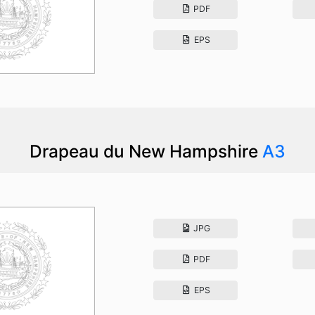
PDF
EPS
Drapeau du New Hampshire
A3
JPG
PDF
EPS