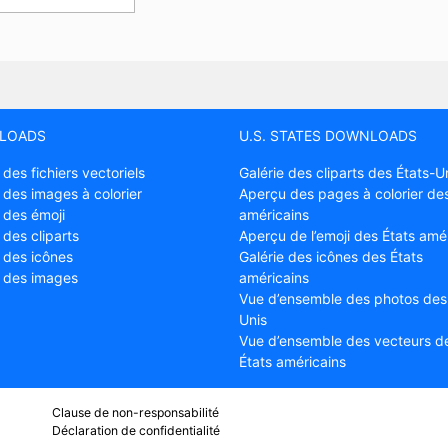
LOADS
U.S. STATES DOWNLOADS
 des fichiers vectoriels
Galérie des cliparts des États-U
 des images à colorier
Aperçu des pages à colorier des
 des émoji
américains
 des cliparts
Aperçu de l’emoji des États amé
e des icônes
Galérie des icônes des États
e des images
américains
Vue d’ensemble des photos des
Unis
Vue d’ensemble des vecteurs d
États américains
Clause de non-responsabilité
Déclaration de confidentialité