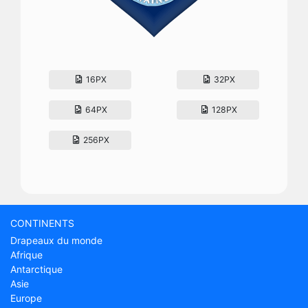
16PX
32PX
64PX
128PX
256PX
CONTINENTS
Drapeaux du monde
Afrique
Antarctique
Asie
Europe