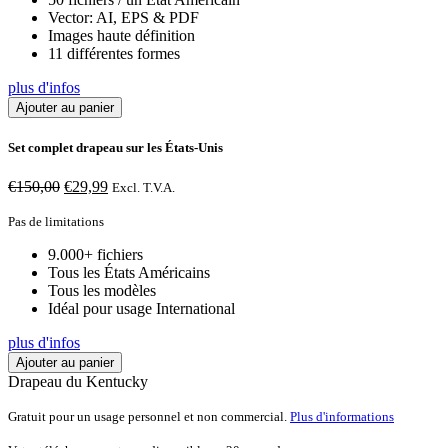
Vector: AI, EPS & PDF
Images haute définition
11 différentes formes
plus d'infos
Ajouter au panier
Set complet drapeau sur les États-Unis
Le
Le
€
150,00
€
29,99
Excl. T.V.A.
prix
prix
initial
actuel
Pas de limitations
était :
est :
9.000+ fichiers
€150,00.
€29,99.
Tous les États Américains
Tous les modèles
Idéal pour usage International
plus d'infos
Ajouter au panier
Drapeau du Kentucky
Gratuit pour un usage personnel et non commercial.
Plus d'informations