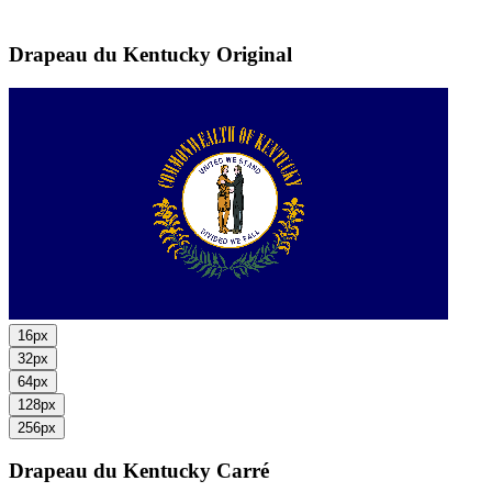
Drapeau du Kentucky
Original
16px
32px
64px
128px
256px
Drapeau du Kentucky
Carré