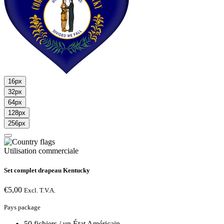
16px
32px
64px
128px
256px
Utilisation commerciale
Set complet drapeau Kentucky
€
5,00
Excl. T.V.A.
Pays package
50 fichiers / un État Américain