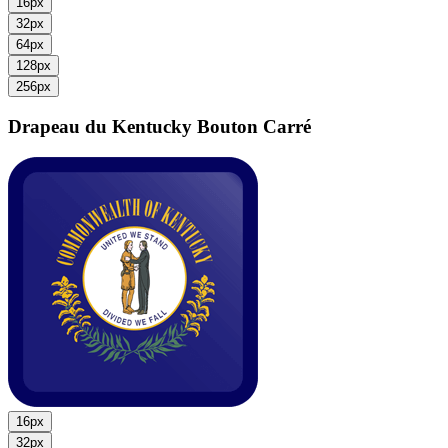
16px
32px
64px
128px
256px
Drapeau du Kentucky
Bouton Carré
16px
32px