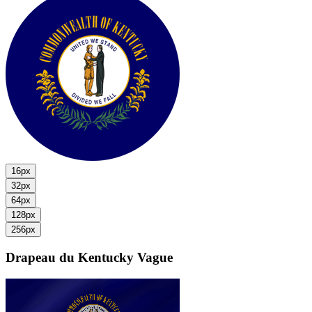
16px
32px
64px
128px
256px
Drapeau du Kentucky
Vague