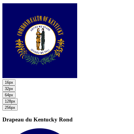
16px
32px
64px
128px
256px
Drapeau du Kentucky
Rond