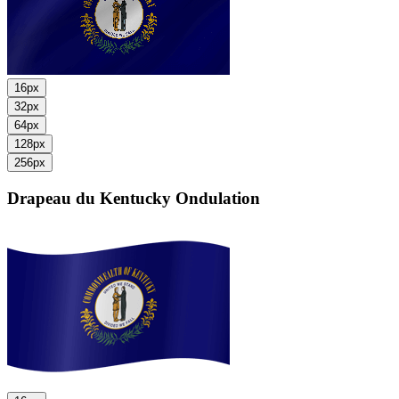
16px
32px
64px
128px
256px
Drapeau du Kentucky
Ondulation