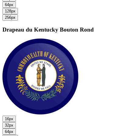
64px
128px
256px
Drapeau du Kentucky
Bouton Rond
16px
32px
64px