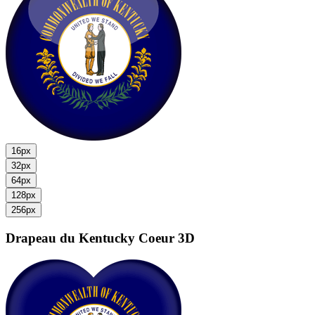
16px
32px
64px
128px
256px
Drapeau du Kentucky
Coeur 3D