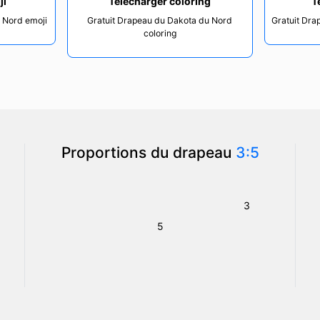
ji
Télécharger coloring
T
 Nord emoji
Gratuit Drapeau du Dakota du Nord
Gratuit Dra
coloring
Proportions du drapeau
3:5
3
5