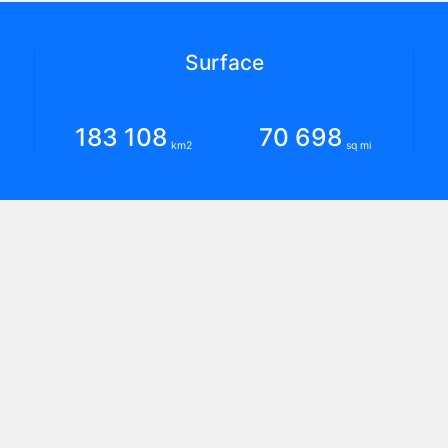
Surface
183 108
70 698
km2
sq mi