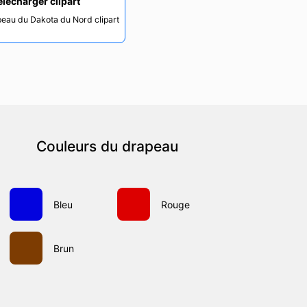
élécharger clipart
peau du Dakota du Nord clipart
Couleurs du drapeau
Bleu
Rouge
Brun