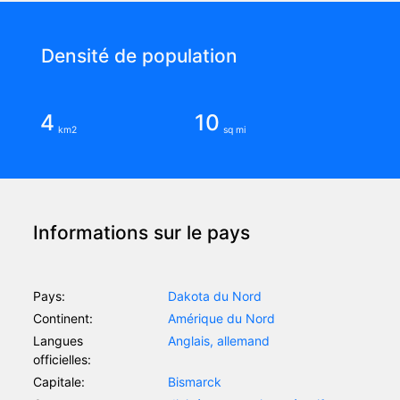
Densité de population
4
10
km2
sq mi
Informations sur le pays
Pays:
Dakota du Nord
Continent:
Amérique du Nord
Langues
Anglais, allemand
officielles:
Capitale:
Bismarck