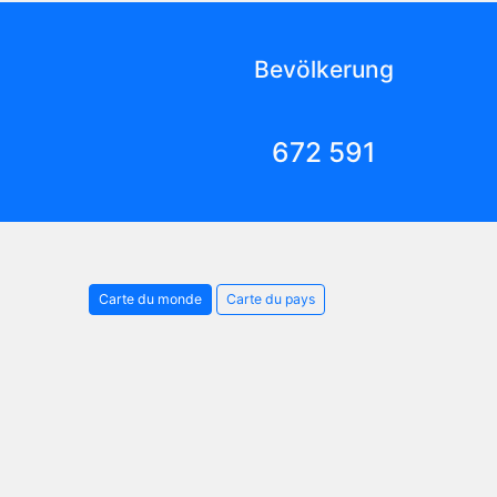
Bevölkerung
672 591
Carte du monde
Carte du pays